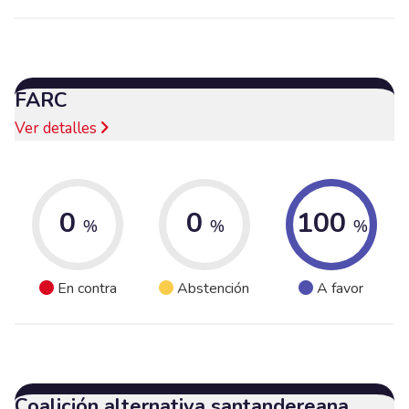
FARC
Ver detalles
0
0
100
%
%
%
En contra
Abstención
A favor
Coalición alternativa santandereana