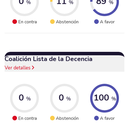
0
11
89
%
%
%
En contra
Abstención
A favor
Coalición Lista de la Decencia
Ver detalles
0
0
100
%
%
%
En contra
Abstención
A favor