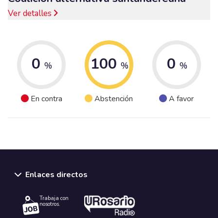
Ver detalles
0
100
0
%
%
%
En contra
Abstención
A favor
Enlaces directos
Trabaja con
nosotros.