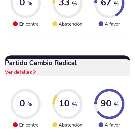
0
33
67
%
%
%
En contra
Abstención
A favor
Partido Cambio Radical
Ver detalles
0
10
90
%
%
%
En contra
Abstención
A favor