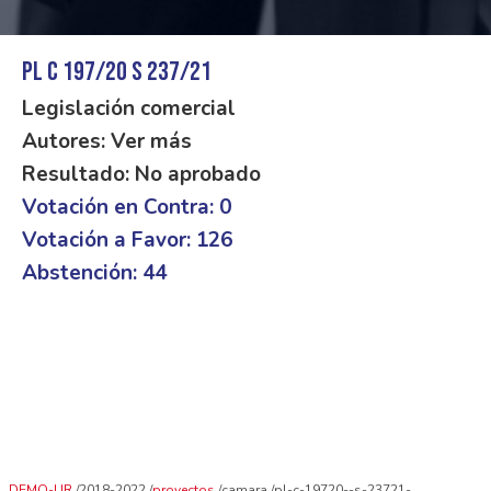
PL C 197/20 S 237/21
Legislación comercial
Autores: Ver más
Resultado: No aprobado
Votación en Contra: 0
Votación a Favor: 126
Abstención: 44
DEMO-UR
2018-2022
proyectos
camara
pl-c-19720--s-23721-