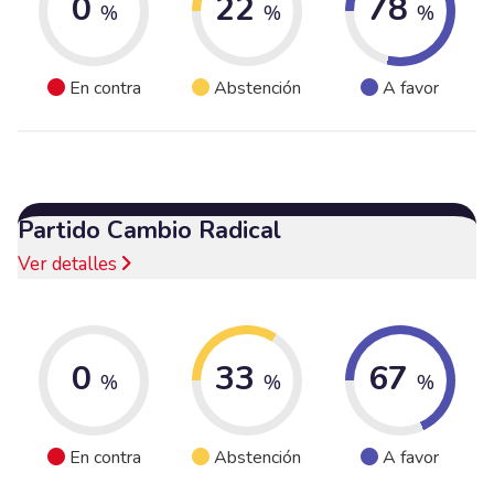
0
22
78
%
%
%
En contra
Abstención
A favor
Partido Cambio Radical
Ver detalles
0
33
67
%
%
%
En contra
Abstención
A favor