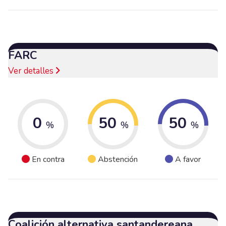
FARC
Ver detalles
0
50
50
%
%
%
En contra
Abstención
A favor
Coalición alternativa santandereana