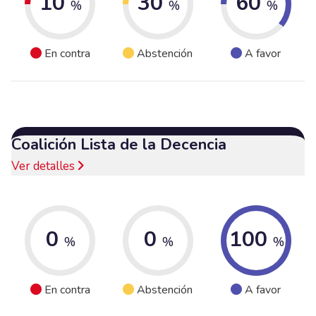
10
30
60
%
%
%
En contra
Abstención
A favor
Coalición Lista de la Decencia
Ver detalles
0
0
100
%
%
%
En contra
Abstención
A favor