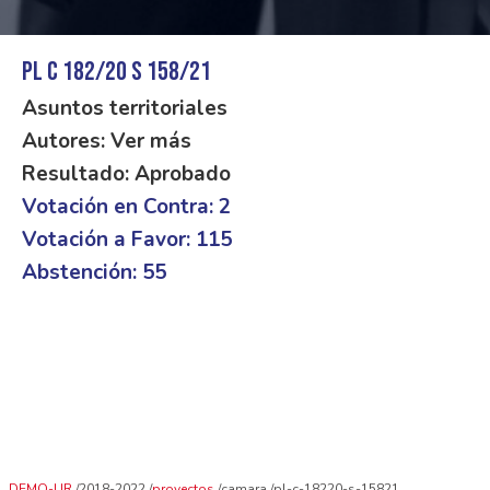
PL C 182/20 S 158/21
Asuntos territoriales
Autores: Ver más
Resultado: Aprobado
Votación en Contra: 2
Votación a Favor: 115
Abstención: 55
DEMO-UR
2018-2022
proyectos
camara
pl-c-18220-s-15821