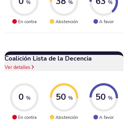
0
38
63
%
%
%
En contra
Abstención
A favor
Coalición Lista de la Decencia
Ver detalles
0
50
50
%
%
%
En contra
Abstención
A favor