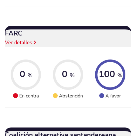
FARC
Ver detalles
0
0
100
%
%
%
En contra
Abstención
A favor
Coalición alternativa santandereana