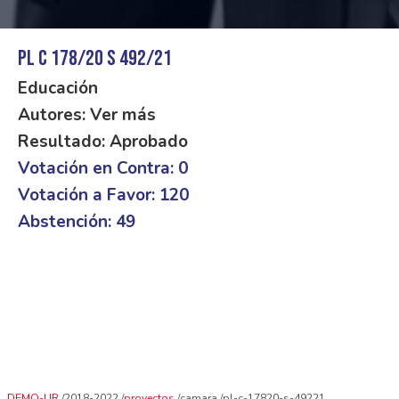
PL C 178/20 S 492/21
Educación
Autores: Ver más
Resultado: Aprobado
Votación en Contra: 0
Votación a Favor: 120
Abstención: 49
DEMO-UR
2018-2022
proyectos
camara
pl-c-17820-s-49221