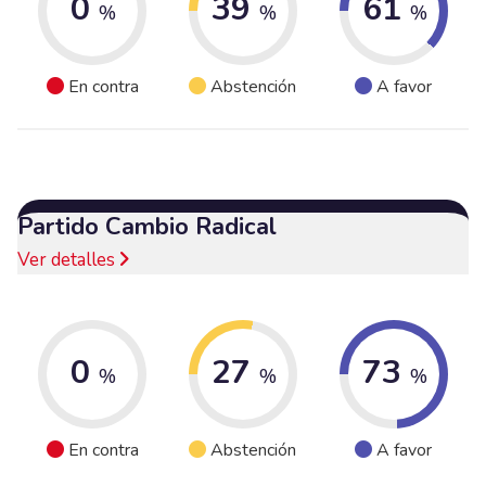
0
39
61
%
%
%
En contra
Abstención
A favor
Partido Cambio Radical
Ver detalles
0
27
73
%
%
%
En contra
Abstención
A favor