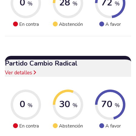
0
28
72
%
%
%
En contra
Abstención
A favor
Partido Cambio Radical
Ver detalles
0
30
70
%
%
%
En contra
Abstención
A favor