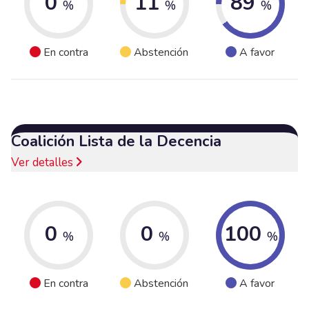
0
11
89
%
%
%
En contra
Abstención
A favor
Coalición Lista de la Decencia
Ver detalles
0
0
100
%
%
%
En contra
Abstención
A favor