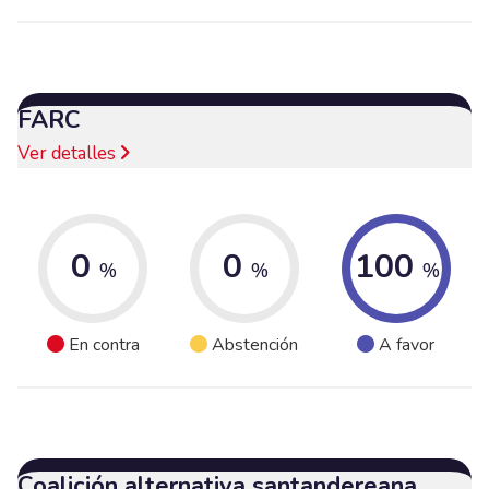
FARC
Ver detalles
0
0
100
%
%
%
En contra
Abstención
A favor
Coalición alternativa santandereana