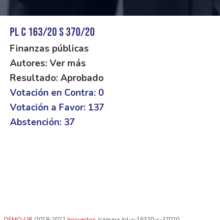
PL C 163/20 S 370/20
Finanzas públicas
Autores: Ver más
Resultado: Aprobado
Votación en Contra: 0
Votación a Favor: 137
Abstención: 37
DEMO-UR
2018-2022
proyectos
camara
pl-c-16320-s-37020