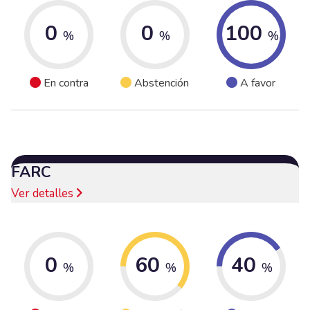
0
0
100
%
%
%
En contra
Abstención
A favor
FARC
Ver detalles
0
60
40
%
%
%