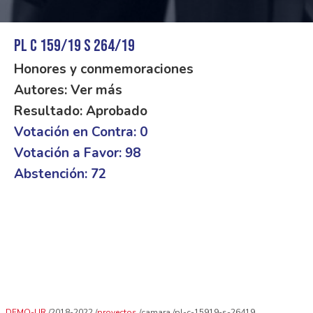
PL C 159/19 S 264/19
Honores y conmemoraciones
Autores: Ver más
Resultado: Aprobado
Votación en Contra: 0
Votación a Favor: 98
Abstención: 72
DEMO-UR
2018-2022
proyectos
camara
pl-c-15919-s-26419