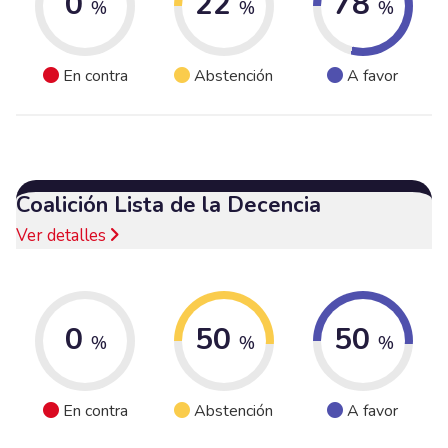
0
22
78
%
%
%
En contra
Abstención
A favor
Coalición Lista de la Decencia
Ver detalles
0
50
50
%
%
%
En contra
Abstención
A favor