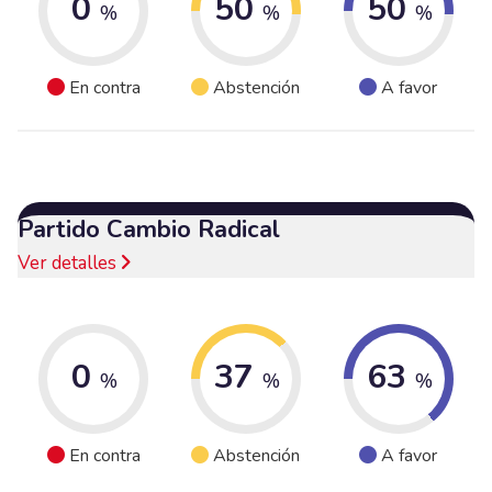
0
50
50
%
%
%
En contra
Abstención
A favor
Partido Cambio Radical
Ver detalles
0
37
63
%
%
%
En contra
Abstención
A favor