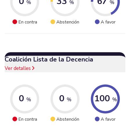
0
33
67
%
%
%
En contra
Abstención
A favor
Coalición Lista de la Decencia
Ver detalles
0
0
100
%
%
%
En contra
Abstención
A favor