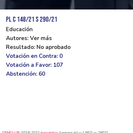
PL C 148/21 S 290/21
Educación
Autores: Ver más
Resultado: No aprobado
Votación en Contra: 0
Votación a Favor: 107
Abstención: 60
DEMO-UR
2018-2022
proyectos
camara
pl-c-14821-s-29021