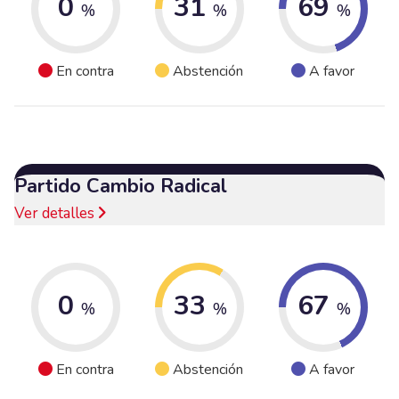
0
31
69
%
%
%
En contra
Abstención
A favor
Partido Cambio Radical
Ver detalles
0
33
67
%
%
%
En contra
Abstención
A favor