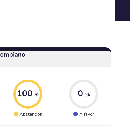
olombiano
100
0
%
%
Abstención
A favor