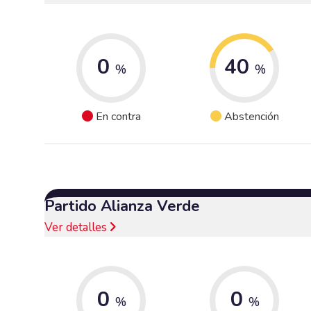
0
40
%
%
En contra
Abstención
Partido Alianza Verde
Ver detalles
0
0
%
%