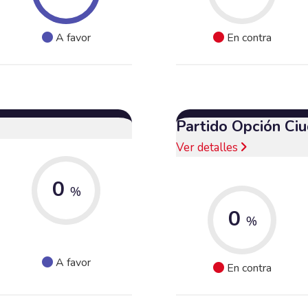
A favor
En contra
Partido Opción Ci
Ver detalles
0
%
0
%
A favor
En contra