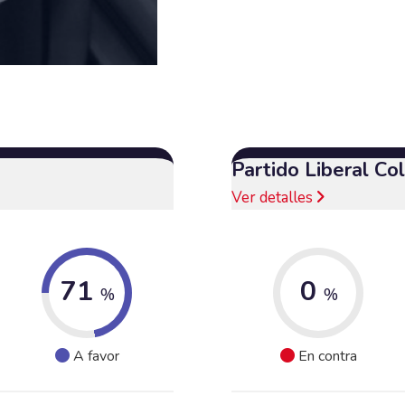
Partido Liberal C
Ver detalles
71
0
%
%
A favor
En contra