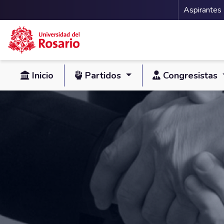
Menu 
Aspirantes
Pasar al contenido principal
Inicio
Partidos
Congresistas