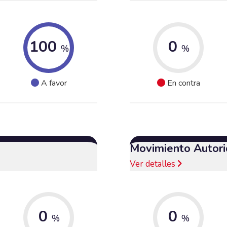
100
0
%
%
A favor
En contra
Movimiento Autori
Ver detalles
0
0
%
%