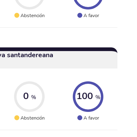
Abstención
A favor
iva santandereana
0
100
%
%
Abstención
A favor