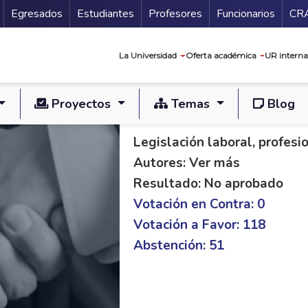
Secundario
Gu
Egresados
Estudiantes
Profesores
Funcionarios
CR
Navegación prin
La Universidad
Oferta académica
UR interna
Proyectos
Temas
Blog
PL C 147/19 S 330/
Legislación laboral, profes
Autores: Ver más
Resultado: No aprobado
Votación en Contra: 0
Votación a Favor: 118
Abstención: 51