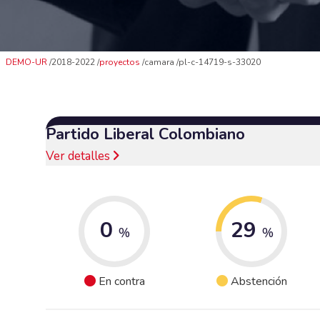
DEMO-UR
2018-2022
proyectos
camara
pl-c-14719-s-33020
Partido Liberal Colombiano
Ver detalles
0
29
%
%
En contra
Abstención