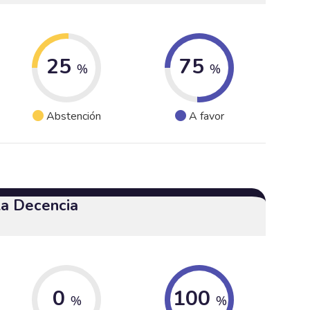
25
75
%
%
Abstención
A favor
 la Decencia
0
100
%
%