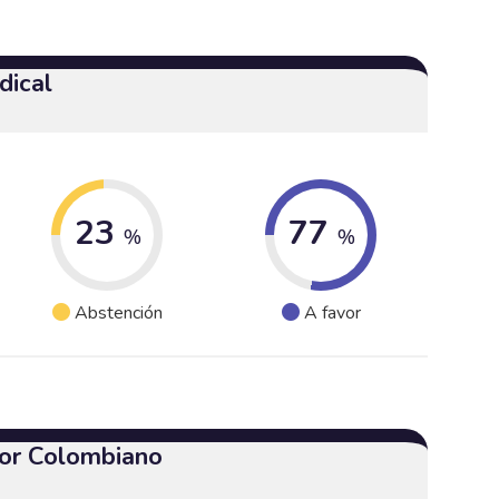
dical
23
77
%
%
Abstención
A favor
or Colombiano