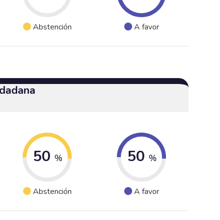
Abstención
A favor
udadana
50
50
%
%
Abstención
A favor