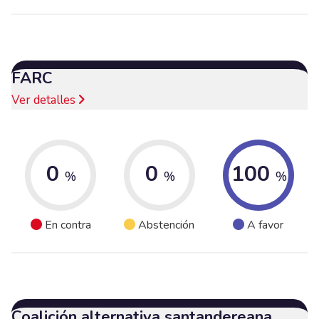
FARC
Ver detalles
0
0
100
%
%
%
En contra
Abstención
A favor
Coalición alternativa santandereana