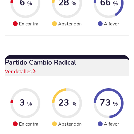
6
28
66
%
%
%
En contra
Abstención
A favor
Partido Cambio Radical
Ver detalles
3
23
73
%
%
%
En contra
Abstención
A favor