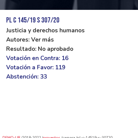
PL C 145/19 S 307/20
Justicia y derechos humanos
Autores: Ver más
Resultado: No aprobado
Votación en Contra: 16
Votación a Favor: 119
Abstención: 33
DEMO-UR
2018-2022
proyectos
camara
pl-c-14519-s-30720