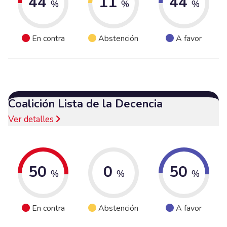
44
11
44
%
%
%
En contra
Abstención
A favor
Coalición Lista de la Decencia
Ver detalles
50
0
50
%
%
%
En contra
Abstención
A favor