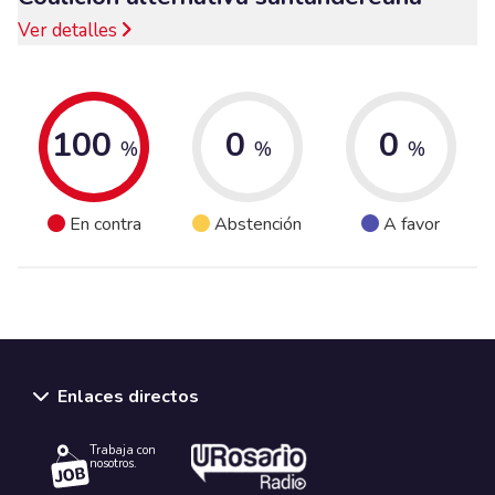
Ver detalles
100
0
0
%
%
%
En contra
Abstención
A favor
Enlaces directos
Trabaja con
nosotros.