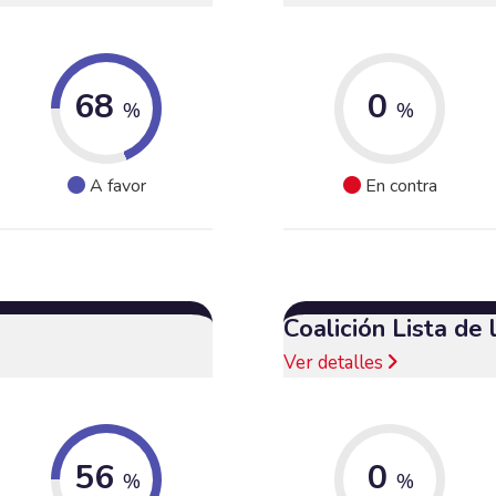
68
0
%
%
A favor
En contra
Coalición Lista de
Ver detalles
56
0
%
%