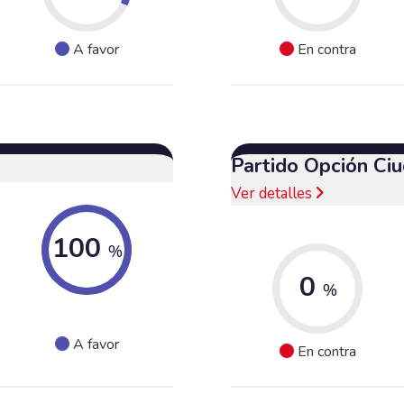
A favor
En contra
Partido Opción Ci
Ver detalles
100
%
0
%
A favor
En contra