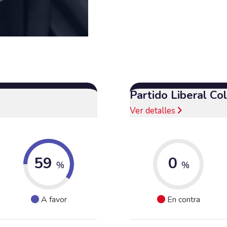
Partido Liberal C
Ver detalles
59
0
%
%
A favor
En contra