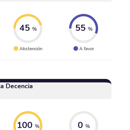
45
55
%
%
Abstención
A favor
 la Decencia
100
0
%
%