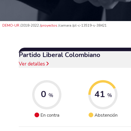
DEMO-UR
2018-2022
proyectos
camara
pl-c-13519-s-38421
Partido Liberal Colombiano
Ver detalles
0
41
%
%
En contra
Abstención