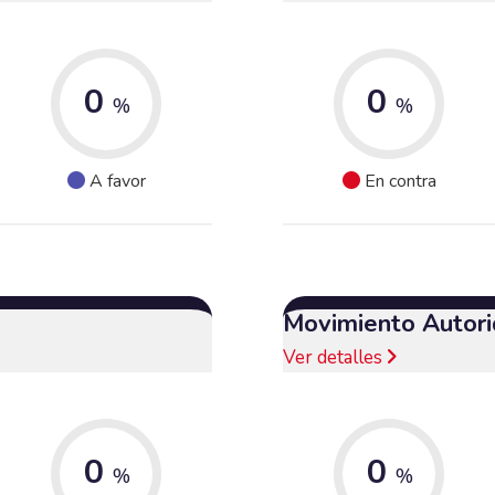
0
0
%
%
A favor
En contra
Movimiento Autori
Ver detalles
0
0
%
%