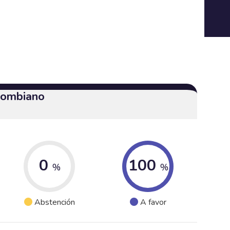
olombiano
0
100
%
%
Abstención
A favor