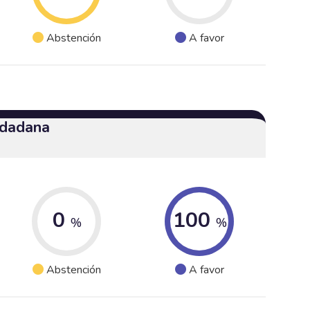
Abstención
A favor
udadana
0
100
%
%
Abstención
A favor