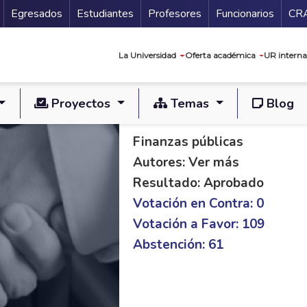
Secundario
Gu
Egresados
Estudiantes
Profesores
Funcionarios
CR
Navegación prin
La Universidad
Oferta académica
UR interna
Proyectos
Temas
Blog
PL C 135/19 S 384/
Finanzas públicas
Autores: Ver más
Resultado: Aprobado
Votación en Contra: 0
Votación a Favor: 109
Abstención: 61