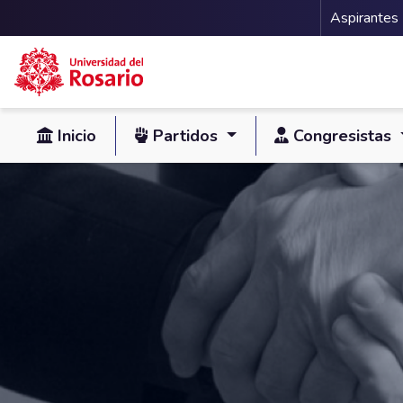
Menu 
Aspirantes
Pasar al contenido principal
Inicio
Partidos
Congresistas