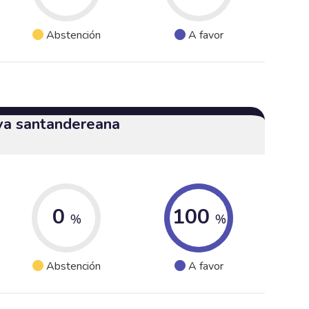
Abstención
A favor
iva santandereana
0
100
%
%
Abstención
A favor