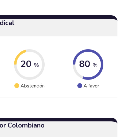
dical
20
80
%
%
Abstención
A favor
or Colombiano