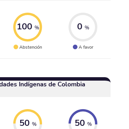
100
0
%
%
Abstención
A favor
dades Indígenas de Colombia
50
50
%
%