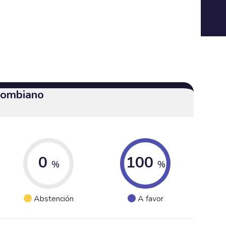
olombiano
0
100
%
%
Abstención
A favor