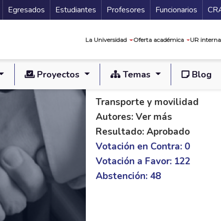
Secundario
Gu
Egresados
Estudiantes
Profesores
Funcionarios
CR
Navegación prin
La Universidad
Oferta académica
UR interna
Proyectos
Temas
Blog
PL C 133/18 S 181/
Transporte y movilidad
Autores: Ver más
Resultado: Aprobado
Votación en Contra: 0
Votación a Favor: 122
Abstención: 48