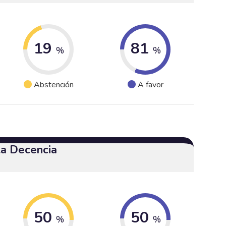
19
81
%
%
Abstención
A favor
 la Decencia
50
50
%
%