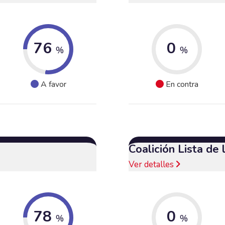
76
0
%
%
A favor
En contra
Coalición Lista de
Ver detalles
78
0
%
%