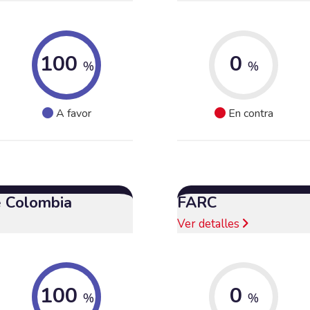
100
0
%
%
A favor
En contra
e Colombia
FARC
Ver detalles
100
0
%
%