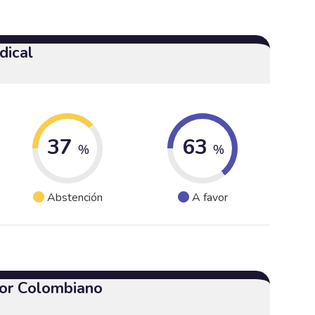
dical
37
63
%
%
Abstención
A favor
or Colombiano