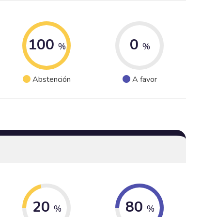
100
0
%
%
Abstención
A favor
20
80
%
%