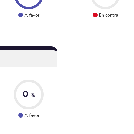
A favor
En contra
0
%
A favor