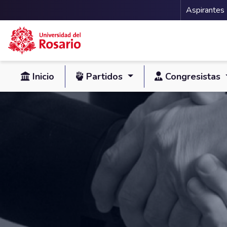
Menu 
Aspirantes
Pasar al contenido principal
Inicio
Partidos
Congresistas