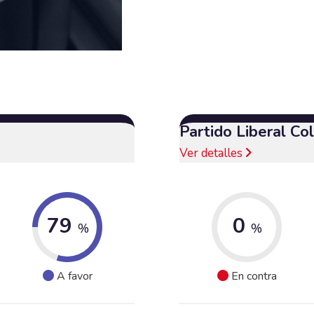
Partido Liberal C
Ver detalles
79
0
%
%
A favor
En contra