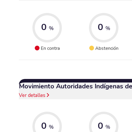
0
0
%
%
En contra
Abstención
Movimiento Autoridades Indígenas d
Ver detalles
0
0
%
%