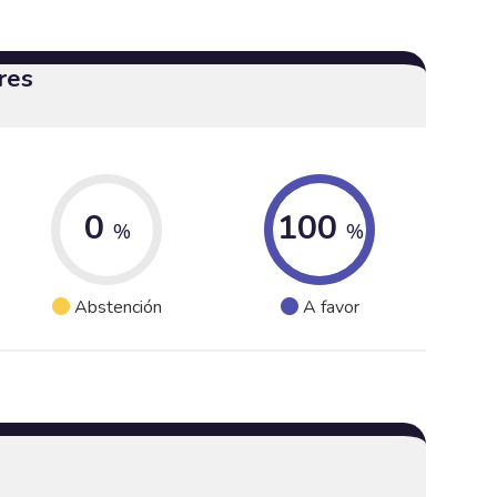
res
0
100
%
%
Abstención
A favor