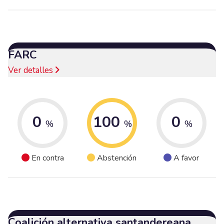
FARC
Ver detalles
0
100
0
%
%
%
En contra
Abstención
A favor
Coalición alternativa santandereana