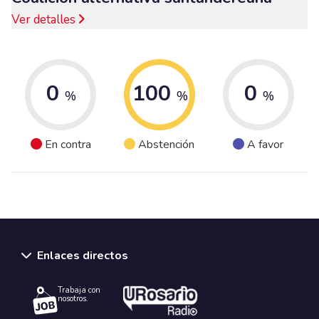
Ver detalles
0
100
0
%
%
%
En contra
Abstención
A favor
Enlaces directos
Trabaja con
nosotros.