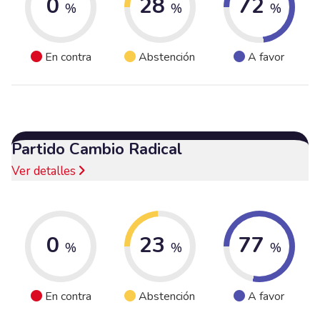
0
28
72
%
%
%
En contra
Abstención
A favor
Partido Cambio Radical
Ver detalles
0
23
77
%
%
%
En contra
Abstención
A favor