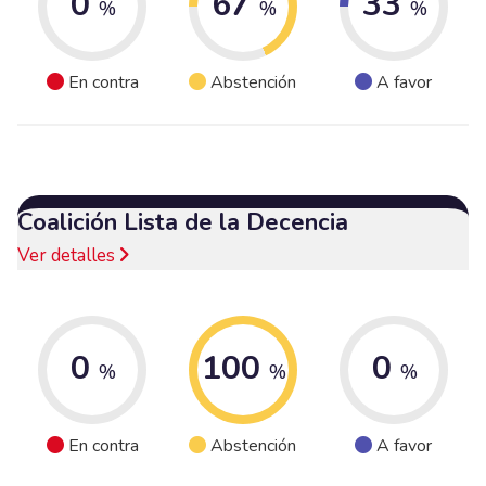
0
67
33
%
%
%
En contra
Abstención
A favor
Coalición Lista de la Decencia
Ver detalles
0
100
0
%
%
%
En contra
Abstención
A favor