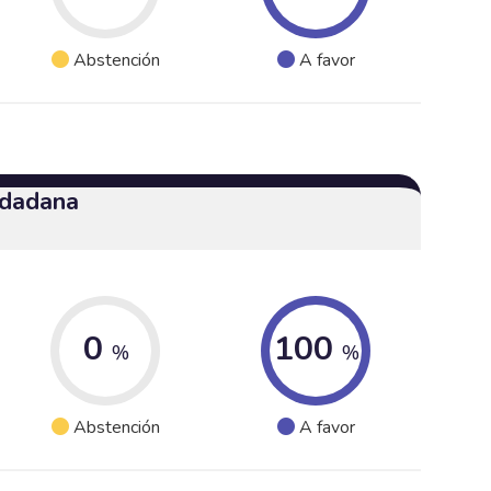
Abstención
A favor
udadana
0
100
%
%
Abstención
A favor