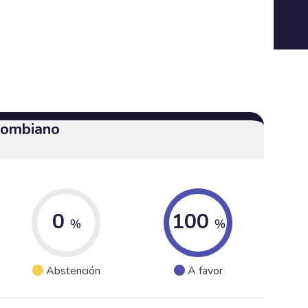
olombiano
0
100
%
%
Abstención
A favor