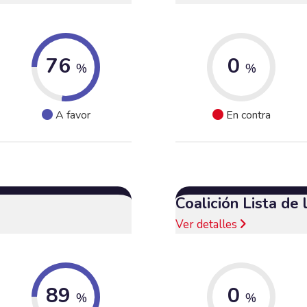
76
0
%
%
A favor
En contra
Coalición Lista de
Ver detalles
89
0
%
%