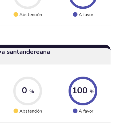
Abstención
A favor
iva santandereana
0
100
%
%
Abstención
A favor