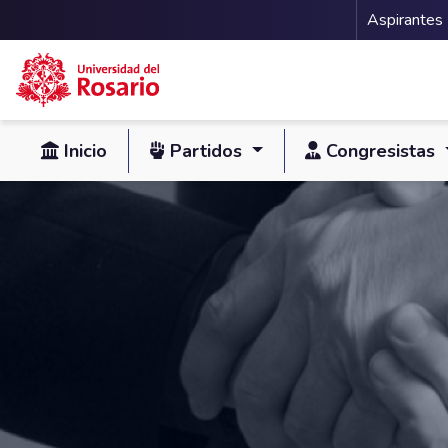
Menu 
Aspirantes
Pasar al contenido principal
Inicio
Partidos
Congresistas