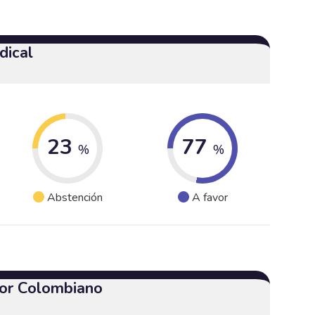
dical
23
77
%
%
Abstención
A favor
or Colombiano