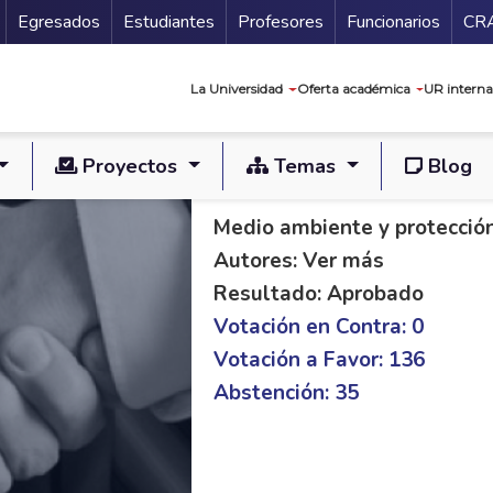
Secundario
Gu
Egresados
Estudiantes
Profesores
Funcionarios
CR
Navegación prin
La Universidad
Oferta académica
UR interna
Proyectos
Temas
Blog
PL C 120/18 S 264/
Medio ambiente y protecció
Autores: Ver más
Resultado: Aprobado
Votación en Contra: 0
Votación a Favor: 136
Abstención: 35