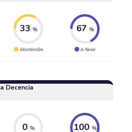
33
67
%
%
Abstención
A favor
 la Decencia
0
100
%
%