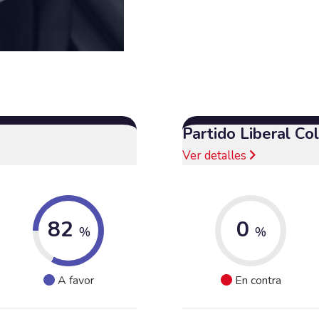
Partido Liberal C
Ver detalles
82
0
%
%
A favor
En contra