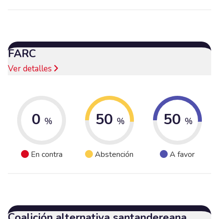
FARC
Ver detalles
0
50
50
%
%
%
En contra
Abstención
A favor
Coalición alternativa santandereana