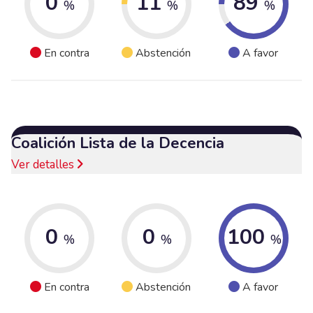
0
11
89
%
%
%
En contra
Abstención
A favor
Coalición Lista de la Decencia
Ver detalles
0
0
100
%
%
%
En contra
Abstención
A favor