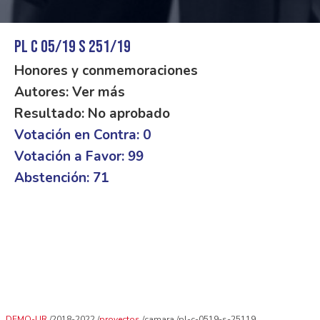
PL C 05/19 S 251/19
Honores y conmemoraciones
Autores: Ver más
Resultado: No aprobado
Votación en Contra: 0
Votación a Favor: 99
Abstención: 71
DEMO-UR
2018-2022
proyectos
camara
pl-c-0519-s-25119