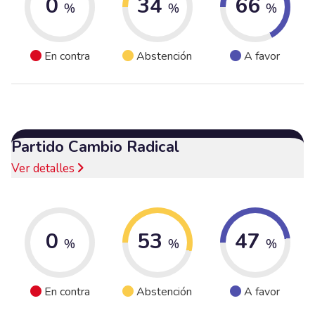
0
34
66
%
%
%
En contra
Abstención
A favor
Partido Cambio Radical
Ver detalles
0
53
47
%
%
%
En contra
Abstención
A favor