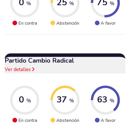
0
25
75
%
%
%
En contra
Abstención
A favor
Partido Cambio Radical
Ver detalles
0
37
63
%
%
%
En contra
Abstención
A favor