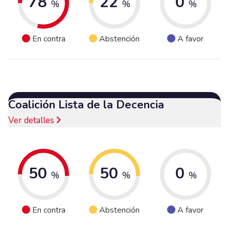
78
22
0
%
%
%
En contra
Abstención
A favor
Coalición Lista de la Decencia
Ver detalles
50
50
0
%
%
%
En contra
Abstención
A favor