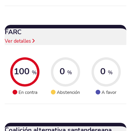
FARC
Ver detalles
100
0
0
%
%
%
En contra
Abstención
A favor
Coalición alternativa santandereana