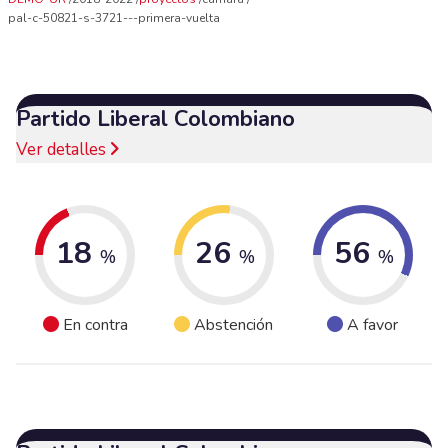
pal-c-50821-s-3721---primera-vuelta
Partido Liberal Colombiano
Ver detalles
18
26
56
%
%
%
En contra
Abstención
A favor