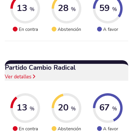
13
28
59
%
%
%
En contra
Abstención
A favor
Partido Cambio Radical
Ver detalles
13
20
67
%
%
%
En contra
Abstención
A favor