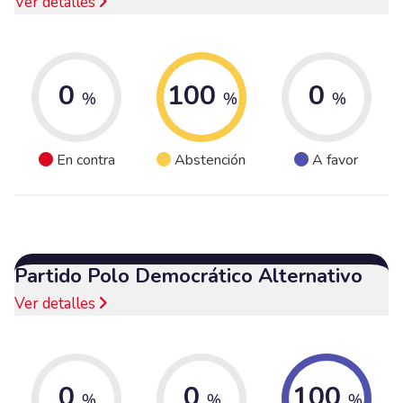
Ver detalles
0
100
0
%
%
%
En contra
Abstención
A favor
Partido Polo Democrático Alternativo
Ver detalles
0
0
100
%
%
%