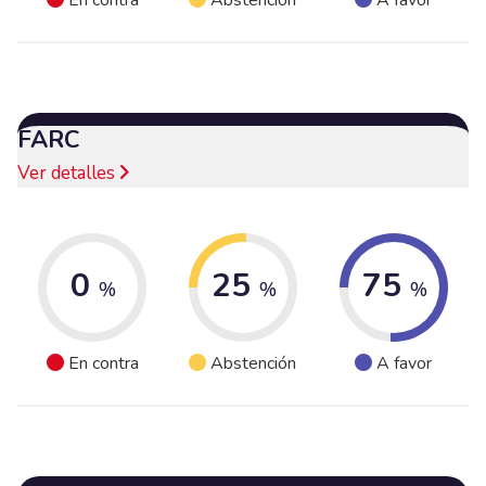
En contra
Abstención
A favor
FARC
Ver detalles
0
25
75
%
%
%
En contra
Abstención
A favor