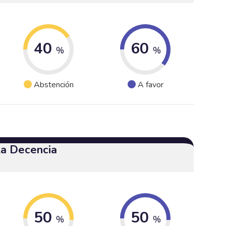
40
60
%
%
Abstención
A favor
 la Decencia
50
50
%
%