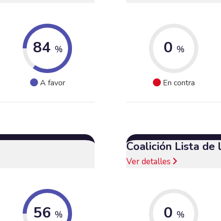
84
0
%
%
A favor
En contra
Coalición Lista de
Ver detalles
56
0
%
%