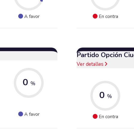
A favor
En contra
Partido Opción Ci
Ver detalles
0
%
0
%
A favor
En contra