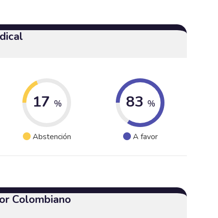
dical
17
83
%
%
Abstención
A favor
or Colombiano