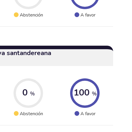
Abstención
A favor
iva santandereana
0
100
%
%
Abstención
A favor