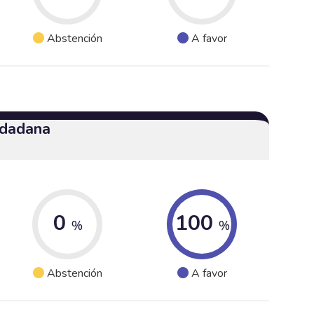
Abstención
A favor
udadana
0
100
%
%
Abstención
A favor