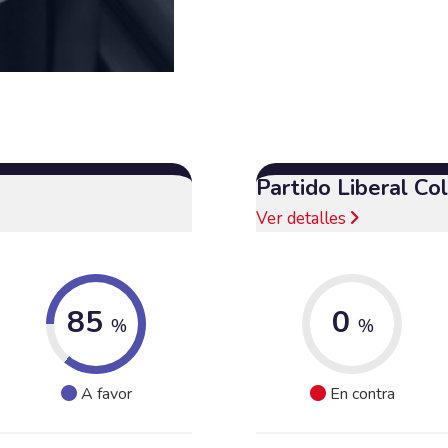
Partido Liberal C
Ver detalles
85
0
%
%
A favor
En contra