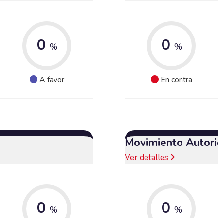
0
0
%
%
A favor
En contra
Movimiento Autori
Ver detalles
0
0
%
%