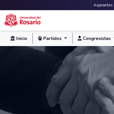
Menu 
Aspirantes
Pasar al contenido principal
Inicio
Partidos
Congresistas