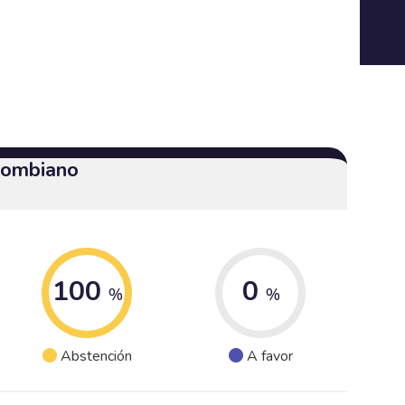
olombiano
100
0
%
%
Abstención
A favor