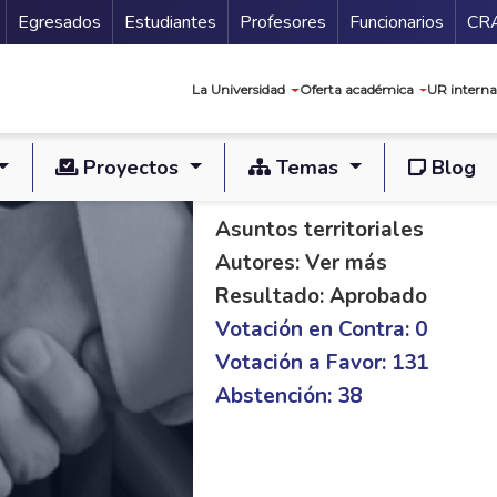
Secundario
Gu
Egresados
Estudiantes
Profesores
Funcionarios
CR
Navegación prin
La Universidad
Oferta académica
UR interna
Proyectos
Temas
Blog
PAL C 467/20 S 03/
Asuntos territoriales
Autores: Ver más
Resultado: Aprobado
Votación en Contra: 0
Votación a Favor: 131
Abstención: 38