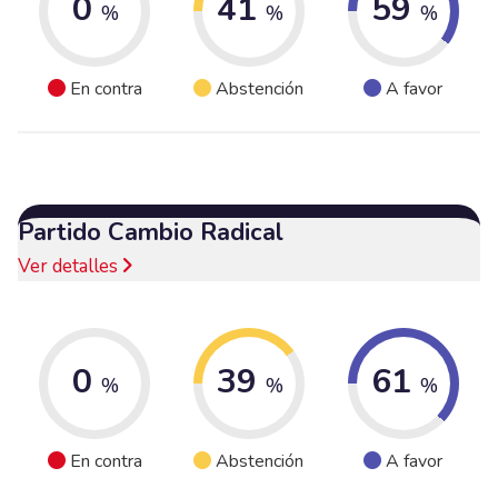
0
41
59
%
%
%
En contra
Abstención
A favor
Partido Cambio Radical
Ver detalles
0
39
61
%
%
%
En contra
Abstención
A favor