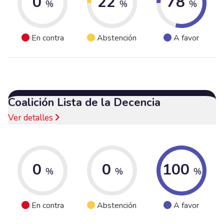
0
22
78
%
%
%
En contra
Abstención
A favor
Coalición Lista de la Decencia
Ver detalles
0
0
100
%
%
%
En contra
Abstención
A favor