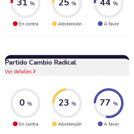
31
25
44
%
%
%
En contra
Abstención
A favor
Partido Cambio Radical
Ver detalles
0
23
77
%
%
%
En contra
Abstención
A favor