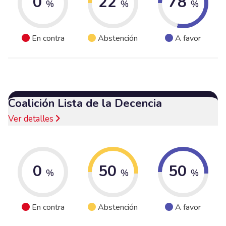
0
22
78
%
%
%
En contra
Abstención
A favor
Coalición Lista de la Decencia
Ver detalles
0
50
50
%
%
%
En contra
Abstención
A favor