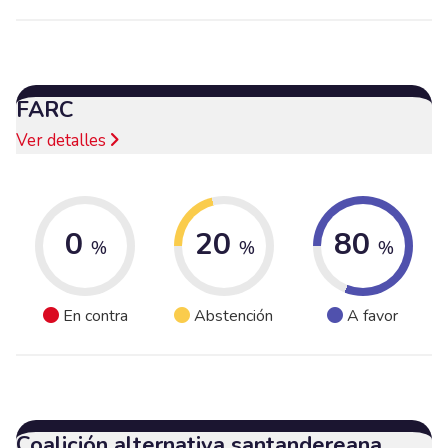
FARC
Ver detalles
0
20
80
%
%
%
En contra
Abstención
A favor
Coalición alternativa santandereana