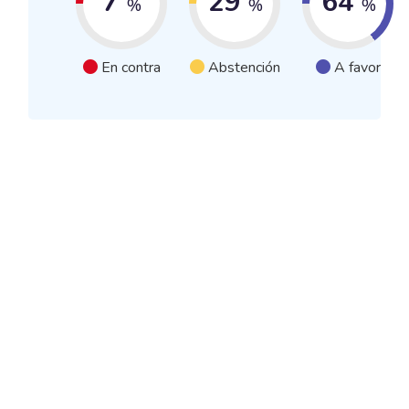
7
29
64
%
%
%
En contra
Abstención
A favor