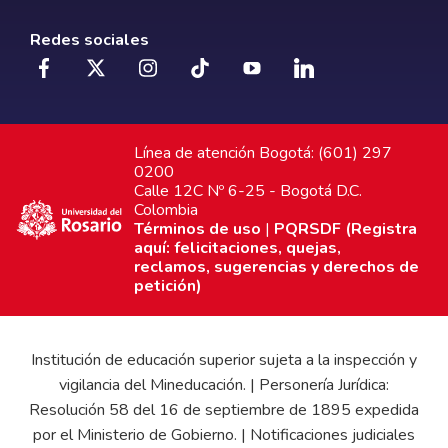
Redes sociales
Línea de atención Bogotá: (601) 297
0200
Calle 12C Nº 6-25 - Bogotá D.C.
Colombia
Términos de uso
|
PQRSDF (Registra
aquí: felicitaciones, quejas,
reclamos, sugerencias y derechos de
petición)
Institución de educación superior sujeta a la inspección y
vigilancia del Mineducación. | Personería Jurídica:
Resolución 58 del 16 de septiembre de 1895 expedida
por el Ministerio de Gobierno. | Notificaciones judiciales