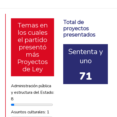
Total de
Temas en
proyectos
los cuales
presentados
el partido
presentó
Sententa y
más
uno
Proyectos
de Ley
71
Administración pública
y estructura del Estado:
8
Asuntos culturales: 1