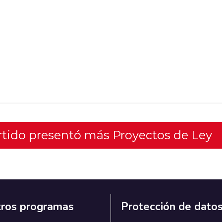
artido presentó más Proyectos de Ley
ros programas
Protección de dato