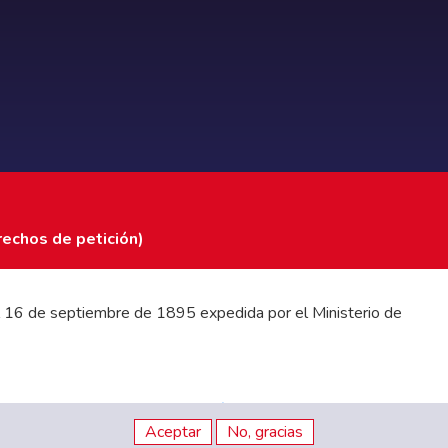
rechos de petición)
 del 16 de septiembre de 1895 expedida por el Ministerio de
stados Financieros
|
Código de Ética
|
Canal de Integridad
Aceptar
No, gracias