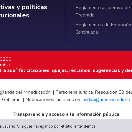
ativas y políticas institucionales
ivas y políticas
Reglamento académico de
itucionales
Pregrado
Reglamentos de Educación
Continuada
7 0200
ombia
a aquí: felicitaciones, quejas, reclamos, sugerencias y de
 vigilancia del Mineducación. | Personería Jurídica: Resolución 58
Gobierno. | Notificaciones judiciales en
juridica@urosario.edu.co
Transparencia y acceso a la información pública
|
Informe de Gestión
|
Boletín Estadístico
|
Régimen Tributario
|
E
 de usuario. Si sigues navegando por el sitio, entendemos
UR