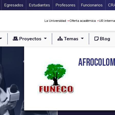
Secundario
Gu
Egresados
Estudiantes
Profesores
Funcionarios
CR
Navegación prin
La Universidad
Oferta académica
UR interna
Proyectos
Temas
Blog
Afrocolom