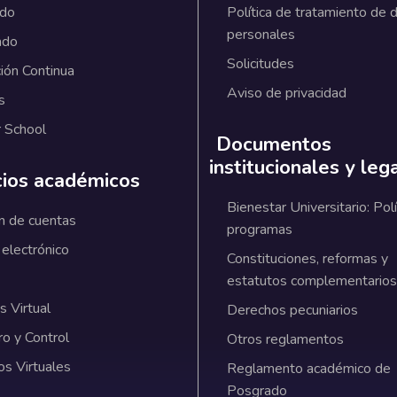
ado
Política de tratamiento de 
personales
ado
Solicitudes
ión Continua
Aviso de privacidad
s
 School
Documentos
institucionales y leg
cios académicos
Bienestar Universitario: Polí
n de cuentas
programas
 electrónico
Constituciones, reformas y
estatutos complementarios
 Virtual
Derechos pecuniarios
ro y Control
Otros reglamentos
os Virtuales
Reglamento académico de
Posgrado