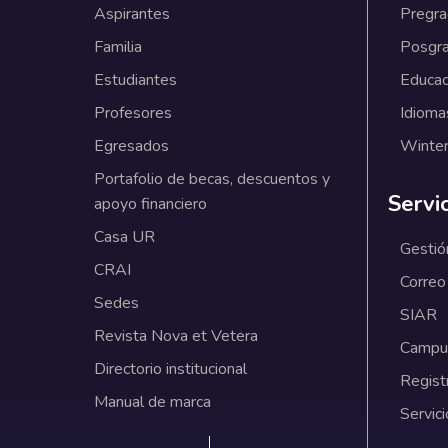
Aspirantes
Pregr
Familia
Posgr
Estudiantes
Educac
Profesores
Idioma
Egresados
Winter
Portafolio de becas, descuentos y
Servi
apoyo financiero
Casa UR
Gestió
CRAI
Correo
Sedes
SIAR
Revista Nova et Vetera
Campus
Directorio institucional
Regist
Manual de marca
Servici