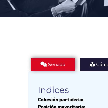
Senado
Cáma
Indices
Cohesión partidista:
Posición mayoritaria: