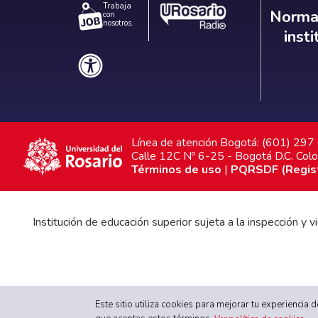
Trabaja
Norm
Normat
con
nosotros.
inst
Línea de atención Bogotá: (601) 29
Calle 12C Nº 6-25 - Bogotá D.C. Col
Términos de uso
|
PQRSDF (Registr
Institución de educación superior sujeta a la inspección y
Gobierno Universitario
|
Proyecto Educativo Institucional
Este sitio utiliza cookies para mejorar tu experiencia