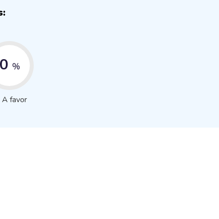
s:
0
%
A favor