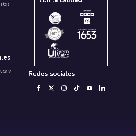
con la calidad
datos
ales
tica y
Redes sociales