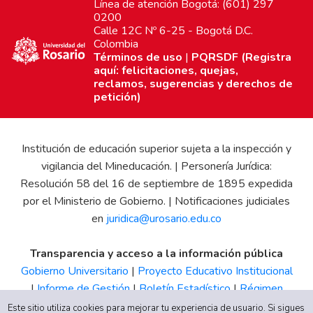
Línea de atención Bogotá: (601) 297
0200
Calle 12C Nº 6-25 - Bogotá D.C.
Colombia
Términos de uso
|
PQRSDF (Registra
aquí: felicitaciones, quejas,
reclamos, sugerencias y derechos de
petición)
Institución de educación superior sujeta a la inspección y
vigilancia del Mineducación. | Personería Jurídica:
Resolución 58 del 16 de septiembre de 1895 expedida
por el Ministerio de Gobierno. | Notificaciones judiciales
en
juridica@urosario.edu.co
Transparencia y acceso a la información pública
Gobierno Universitario
|
Proyecto Educativo Institucional
|
Informe de Gestión
|
Boletín Estadístico
|
Régimen
Tributario
|
Estados Financieros
|
Código de Ética
|
Canal
Este sitio utiliza cookies para mejorar tu experiencia de usuario. Si sigues