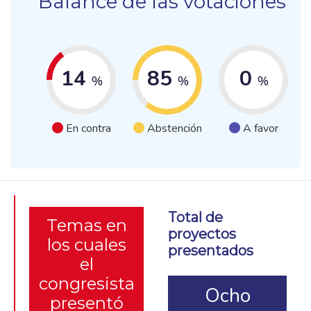
Balance de las votaciones
14
85
0
%
%
%
En contra
Abstención
A favor
Total de
Temas en
proyectos
los cuales
presentados
el
congresista
Ocho
presentó