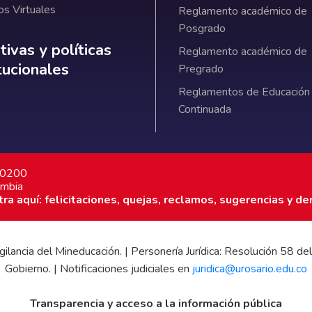
os Virtuales
Reglamento académico de
Posgrado
ativas y políticas institucionales
ivas y políticas
Reglamento académico de
itucionales
Pregrado
Reglamentos de Educación
Continuada
7 0200
ombia
a aquí: felicitaciones, quejas, reclamos, sugerencias y de
 vigilancia del Mineducación. | Personería Jurídica: Resolución 58
Gobierno. | Notificaciones judiciales en
juridica@urosario.edu.co
Transparencia y acceso a la información pública