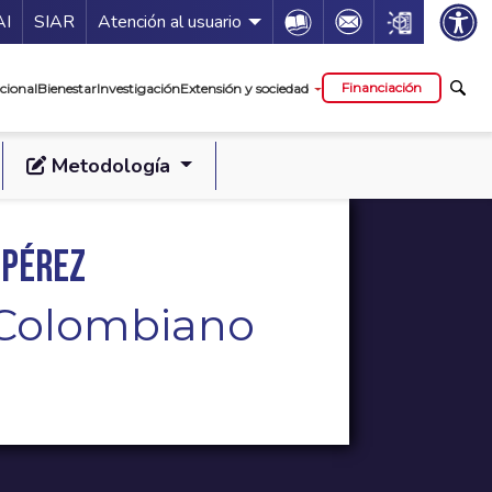
ía de servicios
Icon
Icon
Icon
AI
SIAR
Atención al usuario
cipal
Financiación
cional
Bienestar
Investigación
Extensión y sociedad
Metodología
 Pérez
l Colombiano