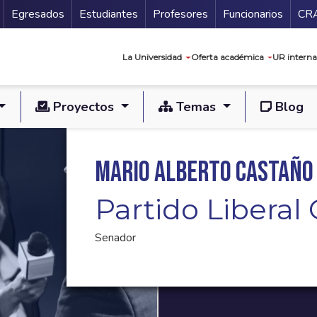
Secundario
Gu
Egresados
Estudiantes
Profesores
Funcionarios
CR
Navegación prin
La Universidad
Oferta académica
UR interna
Proyectos
Temas
Blog
Mario Alberto Castaño
Partido Libera
Senador