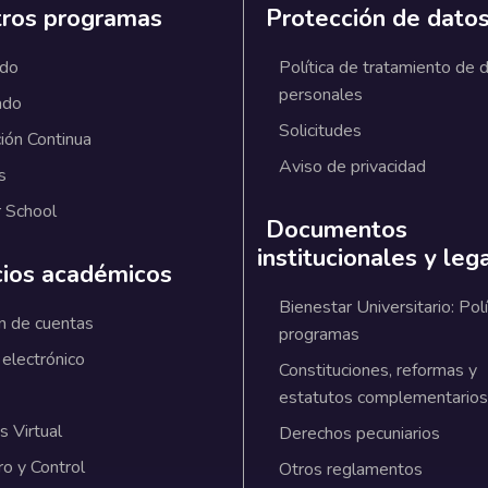
ros programas
Protección de dato
ado
Política de tratamiento de 
personales
ado
Solicitudes
ión Continua
Aviso de privacidad
s
 School
Documentos
institucionales y leg
cios académicos
Bienestar Universitario: Polí
n de cuentas
programas
 electrónico
Constituciones, reformas y
estatutos complementarios
 Virtual
Derechos pecuniarios
ro y Control
Otros reglamentos