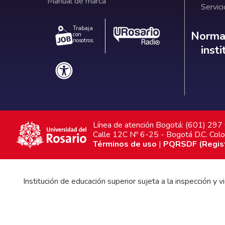
Manual de marca
Servici
Trabaja
Norm
Normat
con
nosotros.
inst
Línea de atención Bogotá: (601) 29
Calle 12C Nº 6-25 - Bogotá D.C. Col
Términos de uso
|
PQRSDF (Registr
Institución de educación superior sujeta a la inspección y