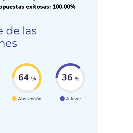
opuestas exitosas: 100.00%
 de las
ones
64
36
%
%
Abstención
A favor