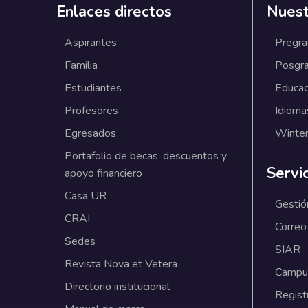
Enlaces directos
Nuest
Aspirantes
Pregr
Familia
Posgr
Estudiantes
Educac
Profesores
Idioma
Egresados
Winter
Portafolio de becas, descuentos y
Servi
apoyo financiero
Casa UR
Gestió
CRAI
Correo
Sedes
SIAR
Revista Nova et Vetera
Campus
Directorio institucional
Regist