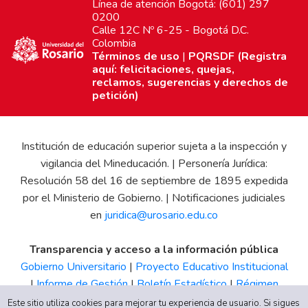
Línea de atención Bogotá: (601) 297
0200
Calle 12C Nº 6-25 - Bogotá D.C.
Colombia
Términos de uso
|
PQRSDF (Registra
aquí: felicitaciones, quejas,
reclamos, sugerencias y derechos de
petición)
Institución de educación superior sujeta a la inspección y
vigilancia del Mineducación. | Personería Jurídica:
Resolución 58 del 16 de septiembre de 1895 expedida
por el Ministerio de Gobierno. | Notificaciones judiciales
en
juridica@urosario.edu.co
Transparencia y acceso a la información pública
Gobierno Universitario
|
Proyecto Educativo Institucional
|
Informe de Gestión
|
Boletín Estadístico
|
Régimen
Tributario
|
Estados Financieros
|
Código de Ética
|
Canal
Este sitio utiliza cookies para mejorar tu experiencia de usuario. Si sigues