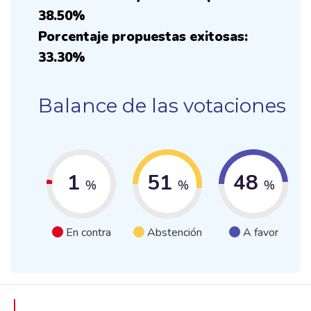
38.50%
Porcentaje propuestas exitosas:
33.30%
Balance de las votaciones
1
51
48
%
%
%
En contra
Abstención
A favor