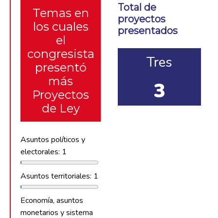
Total de
Temas en
proyectos
los cuales
presentados
el
congresista
Tres
presentó
más
3
Proyectos
de Ley
Asuntos políticos y
electorales: 1
Asuntos territoriales: 1
Economía, asuntos
monetarios y sistema