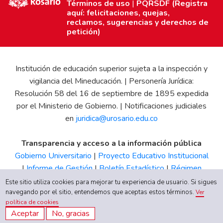
Términos de uso
|
PQRSDF (Registra
aquí: felicitaciones, quejas,
reclamos, sugerencias y derechos de
petición)
Institución de educación superior sujeta a la inspección y
vigilancia del Mineducación. | Personería Jurídica:
Resolución 58 del 16 de septiembre de 1895 expedida
por el Ministerio de Gobierno. | Notificaciones judiciales
en
juridica@urosario.edu.co
Transparencia y acceso a la información pública
Gobierno Universitario
|
Proyecto Educativo Institucional
|
Informe de Gestión
|
Boletín Estadístico
|
Régimen
Tributario
|
Estados Financieros
|
Código de Ética
|
Canal
Este sitio utiliza cookies para mejorar tu experiencia de usuario. Si sigues
navegando por el sitio, entendemos que aceptas estos términos.
de Integridad UR
Ver
política de cookies
Aceptar
No, gracias