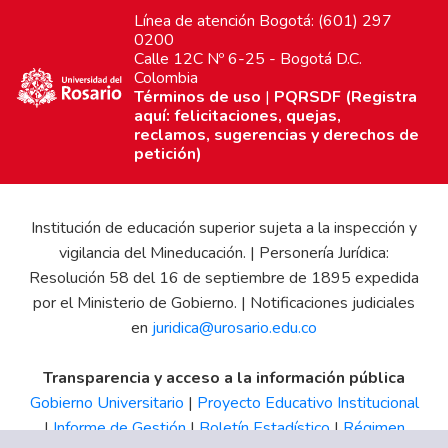
Línea de atención Bogotá: (601) 297
0200
Calle 12C Nº 6-25 - Bogotá D.C.
Colombia
Términos de uso
|
PQRSDF (Registra
aquí: felicitaciones, quejas,
reclamos, sugerencias y derechos de
petición)
Institución de educación superior sujeta a la inspección y
vigilancia del Mineducación. | Personería Jurídica:
Resolución 58 del 16 de septiembre de 1895 expedida
por el Ministerio de Gobierno. | Notificaciones judiciales
en
juridica@urosario.edu.co
Transparencia y acceso a la información pública
Gobierno Universitario
|
Proyecto Educativo Institucional
|
Informe de Gestión
|
Boletín Estadístico
|
Régimen