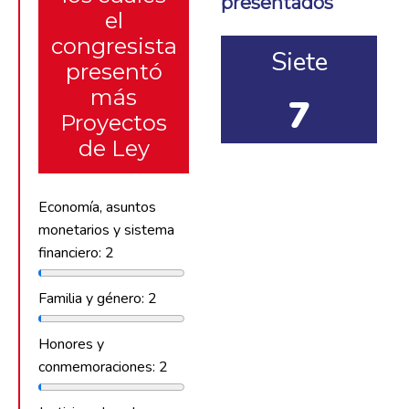
presentados
el
congresista
Siete
presentó
más
7
Proyectos
de Ley
Economía, asuntos
monetarios y sistema
financiero: 2
Familia y género: 2
Honores y
conmemoraciones: 2