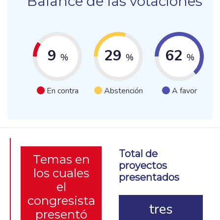
Balance de las votaciones
9
29
62
%
%
%
En contra
Abstención
A favor
Total de
Temas en
proyectos
los cuales
presentados
el
congresista
tres
presentó