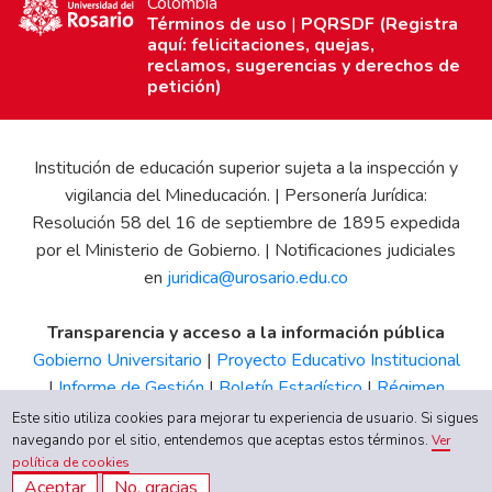
Colombia
Términos de uso
|
PQRSDF (Registra
aquí: felicitaciones, quejas,
reclamos, sugerencias y derechos de
petición)
Institución de educación superior sujeta a la inspección y
vigilancia del Mineducación. | Personería Jurídica:
Resolución 58 del 16 de septiembre de 1895 expedida
por el Ministerio de Gobierno. | Notificaciones judiciales
en
juridica@urosario.edu.co
Transparencia y acceso a la información pública
Gobierno Universitario
|
Proyecto Educativo Institucional
|
Informe de Gestión
|
Boletín Estadístico
|
Régimen
Tributario
|
Estados Financieros
|
Código de Ética
|
Canal
Este sitio utiliza cookies para mejorar tu experiencia de usuario. Si sigues
navegando por el sitio, entendemos que aceptas estos términos.
de Integridad UR
Ver
política de cookies
Aceptar
No, gracias