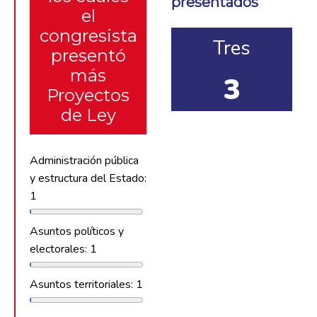
presentados
el
congresista
Tres
presentó
más
3
Proyectos
de Ley
Administración pública
y estructura del Estado:
1
Asuntos políticos y
electorales: 1
Asuntos territoriales: 1