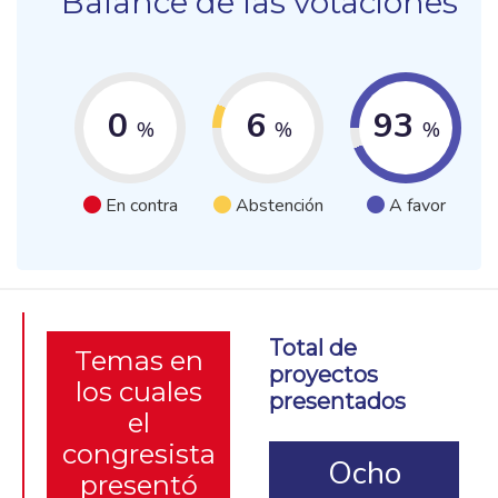
Balance de las votaciones
0
6
93
%
%
%
En contra
Abstención
A favor
Total de
Temas en
proyectos
los cuales
presentados
el
congresista
Ocho
presentó