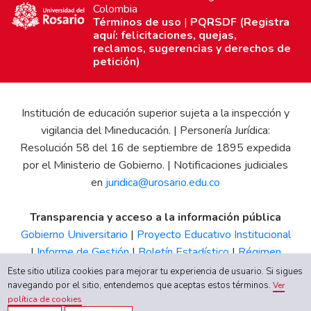
Colombia
Términos de uso
|
PQRSDF (Registra
aquí: felicitaciones, quejas,
reclamos, sugerencias y derechos de
petición)
Institución de educación superior sujeta a la inspección y
vigilancia del Mineducación. | Personería Jurídica:
Resolución 58 del 16 de septiembre de 1895 expedida
por el Ministerio de Gobierno. | Notificaciones judiciales
en
juridica@urosario.edu.co
Transparencia y acceso a la información pública
Gobierno Universitario
|
Proyecto Educativo Institucional
|
Informe de Gestión
|
Boletín Estadístico
|
Régimen
Tributario
|
Estados Financieros
|
Código de Ética
|
Canal
Este sitio utiliza cookies para mejorar tu experiencia de usuario. Si sigues
navegando por el sitio, entendemos que aceptas estos términos.
de Integridad UR
Ver
política de cookies