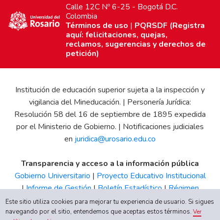
Calle 12C Nº 6-25 - Bogotá D.C.
Colombia
Términos de uso
|
PQRSDF (Registra
aquí: felicitaciones, quejas,
reclamos, sugerencias y derechos de
petición)
Institución de educación superior sujeta a la inspección y
vigilancia del Mineducación. | Personería Jurídica:
Resolución 58 del 16 de septiembre de 1895 expedida
por el Ministerio de Gobierno. | Notificaciones judiciales
en
juridica@urosario.edu.co
Transparencia y acceso a la información pública
Gobierno Universitario
|
Proyecto Educativo Institucional
|
Informe de Gestión
|
Boletín Estadístico
|
Régimen
Tributario
|
Estados Financieros
|
Código de Ética
|
Canal
Este sitio utiliza cookies para mejorar tu experiencia de usuario. Si sigues
navegando por el sitio, entendemos que aceptas estos términos.
de Integridad UR
Ver