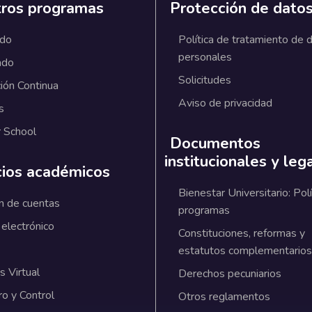
ros programas
Protección de dato
ado
Política de tratamiento de 
personales
ado
Solicitudes
ión Continua
Aviso de privacidad
s
 School
Documentos
institucionales y leg
cios académicos
Bienestar Universitario: Polí
n de cuentas
programas
 electrónico
Constituciones, reformas y
estatutos complementarios
 Virtual
Derechos pecuniarios
ro y Control
Otros reglamentos