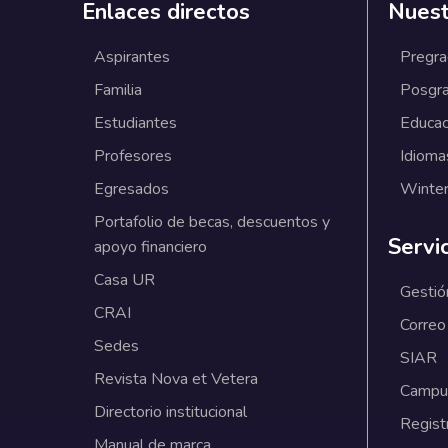
Enlaces directos
Nuest
Aspirantes
Pregr
Familia
Posgr
Estudiantes
Educac
Profesores
Idioma
Egresados
Winter
Portafolio de becas, descuentos y
Servi
apoyo financiero
Casa UR
Gestió
CRAI
Correo
Sedes
SIAR
Revista Nova et Vetera
Campus
Directorio institucional
Regist
Manual de marca