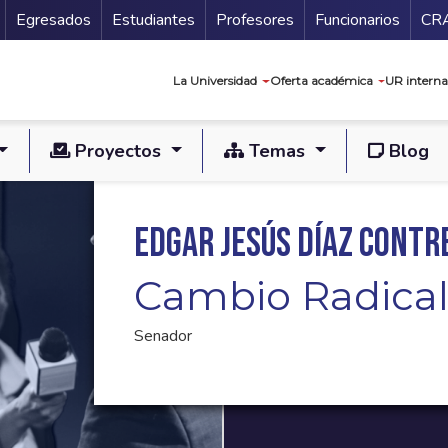
Secundario
Gu
Egresados
Estudiantes
Profesores
Funcionarios
CR
Navegación prin
La Universidad
Oferta académica
UR interna
Proyectos
Temas
Blog
Edgar Jesús Díaz Contr
Cambio Radica
Senador