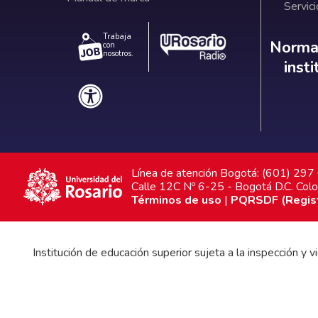
Servici
Trabaja
Norm
Normat
con
nosotros.
inst
Línea de atención Bogotá: (601) 29
Calle 12C Nº 6-25 - Bogotá D.C. Col
Términos de uso
|
PQRSDF (Registr
Institución de educación superior sujeta a la inspección y