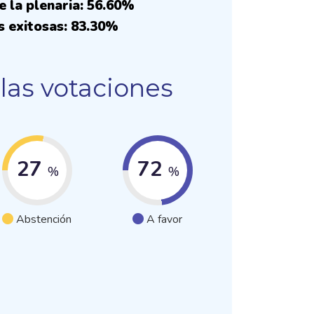
e la plenaria: 56.60%
s exitosas: 83.30%
las votaciones
27
72
%
%
Abstención
A favor