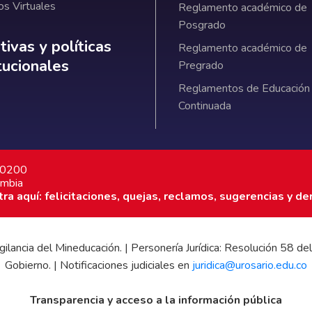
os Virtuales
Reglamento académico de
Posgrado
ativas y políticas institucionales
ivas y políticas
Reglamento académico de
itucionales
Pregrado
Reglamentos de Educación
Continuada
7 0200
ombia
a aquí: felicitaciones, quejas, reclamos, sugerencias y de
 vigilancia del Mineducación. | Personería Jurídica: Resolución 58
Gobierno. | Notificaciones judiciales en
juridica@urosario.edu.co
Transparencia y acceso a la información pública