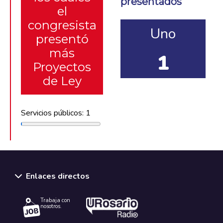
presentados
el
congresista
Uno
presentó
más
1
Proyectos
de Ley
Servicios públicos: 1
Enlaces directos
Trabaja con
nosotros.