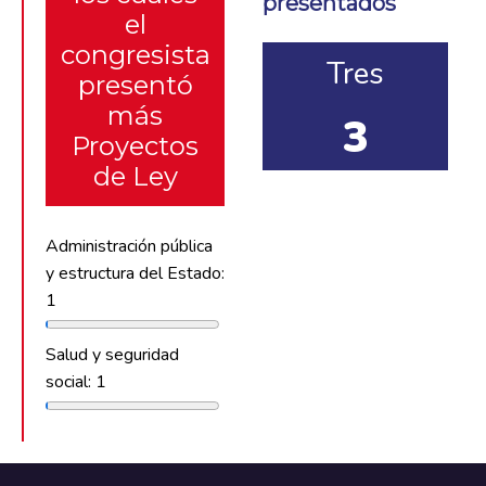
presentados
el
congresista
Tres
presentó
más
3
Proyectos
de Ley
Administración pública
y estructura del Estado:
1
Salud y seguridad
social: 1