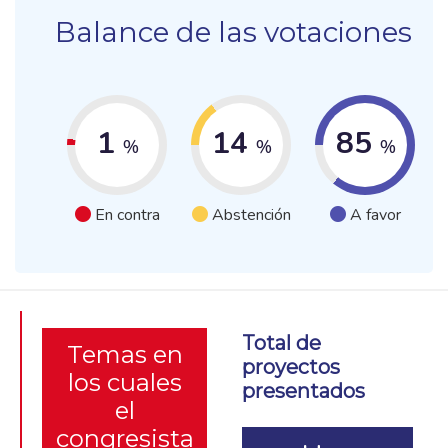
Balance de las votaciones
1
14
85
%
%
%
En contra
Abstención
A favor
Total de
Temas en
proyectos
los cuales
presentados
el
congresista