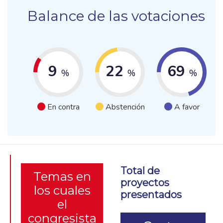
Balance de las votaciones
9
22
69
%
%
%
En contra
Abstención
A favor
Total de
Temas en
proyectos
los cuales
presentados
el
congresista