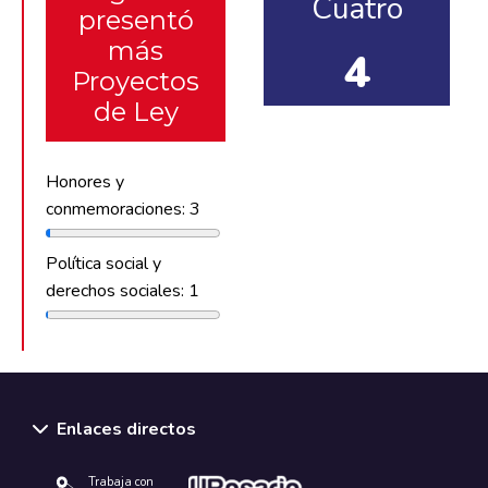
Cuatro
presentó
más
4
Proyectos
de Ley
Honores y
conmemoraciones: 3
Política social y
derechos sociales: 1
Enlaces directos
Trabaja con