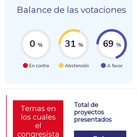
Balance de las votaciones
0
31
69
%
%
%
En contra
Abstención
A favor
Total de
Temas en
proyectos
los cuales
presentados
el
congresista