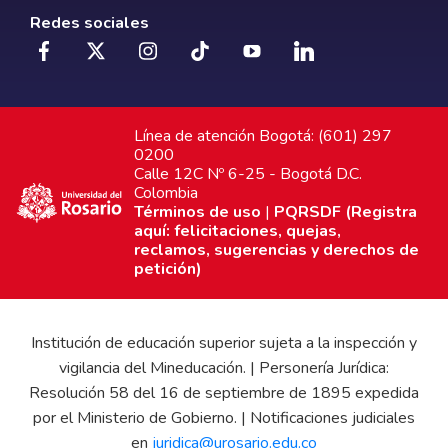
Redes sociales
Línea de atención Bogotá: (601) 297
0200
Calle 12C Nº 6-25 - Bogotá D.C.
Colombia
Términos de uso
|
PQRSDF (Registra
aquí: felicitaciones, quejas,
reclamos, sugerencias y derechos de
petición)
Institución de educación superior sujeta a la inspección y
vigilancia del Mineducación. | Personería Jurídica:
Resolución 58 del 16 de septiembre de 1895 expedida
por el Ministerio de Gobierno. | Notificaciones judiciales
en
juridica@urosario.edu.co