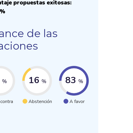
taje propuestas exitosas:
0%
ance de las
aciones
0
16
83
%
%
%
 contra
Abstención
A favor