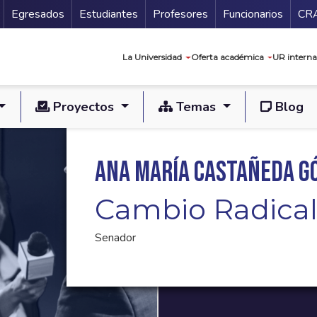
Secundario
Gu
Egresados
Estudiantes
Profesores
Funcionarios
CR
Navegación prin
La Universidad
Oferta académica
UR interna
Proyectos
Temas
Blog
Ana María Castañeda G
Cambio Radica
Senador