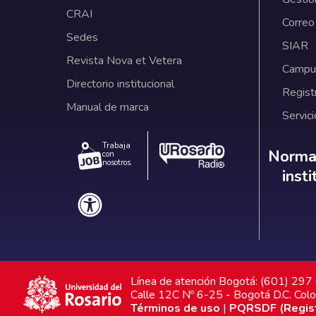
CRAI
Correo
Sedes
SIAR
Revista Nova et Vetera
Campus
Directorio institucional
Regist
Manual de marca
Servici
Trabaja
Norm
Normat
con
nosotros.
inst
Línea de atención Bogotá: (601) 29
Calle 12C Nº 6-25 - Bogotá D.C. Col
Términos de uso
|
PQRSDF (Registr