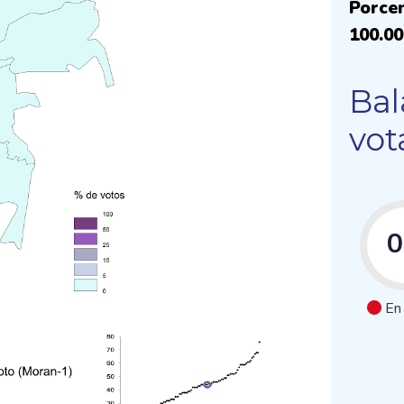
Porcen
100.0
Bal
vot
En