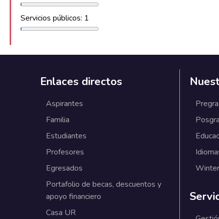
Servicios públicos: 1
Enlaces directos
Nuest
Aspirantes
Pregr
Familia
Posgr
Estudiantes
Educac
Profesores
Idioma
Egresados
Winter
Portafolio de becas, descuentos y
Servi
apoyo financiero
Casa UR
Gestió