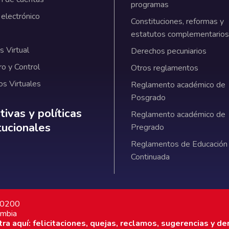
programas
 electrónico
Constituciones, reformas y
estatutos complementarios
 Virtual
Derechos pecuniarios
ro y Control
Otros reglamentos
os Virtuales
Reglamento académico de
Posgrado
ativas y políticas institucionales
ivas y políticas
Reglamento académico de
itucionales
Pregrado
Reglamentos de Educación
Continuada
7 0200
ombia
a aquí: felicitaciones, quejas, reclamos, sugerencias y de