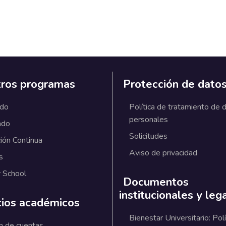
ros programas
Protección de dato
ado
Política de tratamiento de 
personales
ado
Solicitudes
ión Continua
Aviso de privacidad
s
 School
Documentos
institucionales y leg
cios académicos
Bienestar Universitario: Polí
n de cuentas