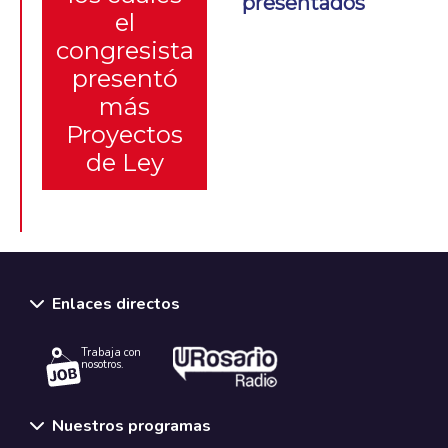
presentados
el
congresista
presentó
más
Proyectos
de Ley
Enlaces directos
Trabaja con
nosotros.
Nuestros programas