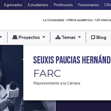
Secundario
Gu
Egresados
Estudiantes
Profesores
Funcionarios
CR
Navegación prin
La Universidad
Oferta académica
UR interna
Proyectos
Temas
Blog
Seuxis Paucias Hernán
FARC
Representante a la Cámara