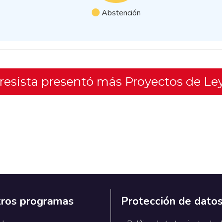
Abstención
gresista presentó más Proyectos de Le
ros programas
Protección de dato