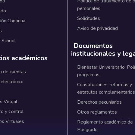
ado
Política de tratamiento de 
personales
ado
Solicitudes
ión Continua
Aviso de privacidad
s
 School
Documentos
institucionales y leg
cios académicos
Bienestar Universitario: Polí
n de cuentas
programas
 electrónico
Constituciones, reformas y
estatutos complementarios
 Virtual
Derechos pecuniarios
ro y Control
Otros reglamentos
os Virtuales
Reglamento académico de
Posgrado