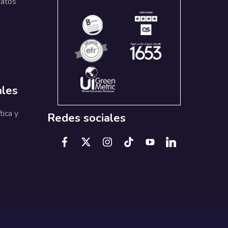
datos
ales
tica y
Redes sociales