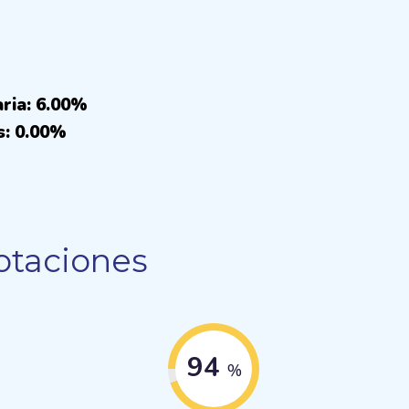
aria: 6.00%
s: 0.00%
otaciones
94
%