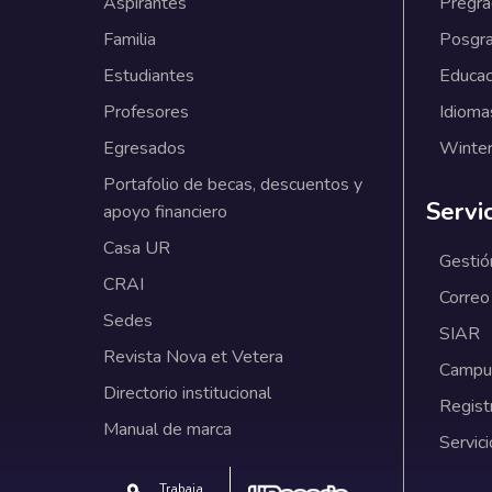
Aspirantes
Pregr
Familia
Posgr
Estudiantes
Educac
Profesores
Idioma
Egresados
Winter
Portafolio de becas, descuentos y
Servi
apoyo financiero
Casa UR
Gestió
CRAI
Correo
Sedes
SIAR
Revista Nova et Vetera
Campus
Directorio institucional
Regist
Manual de marca
Servici
Trabaja