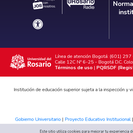
Norm
Normat
con
nosotros.
inst
Línea de atención Bogotá: (601) 29
Calle 12C Nº 6-25 - Bogotá D.C. Col
Términos de uso
|
PQRSDF (Registr
Institución de educación superior sujeta a la inspección y
Gobierno Universitario
|
Proyecto Educativo Institucional
Este sitio utiliza cookies para mejorar tu experiencia