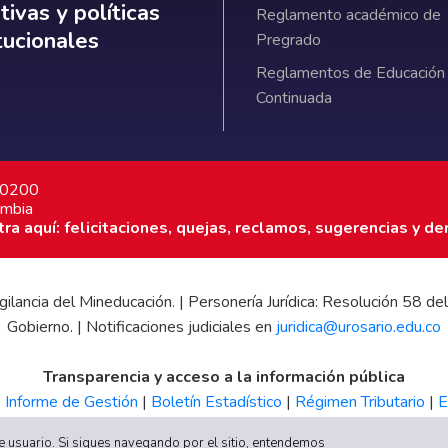
ativas y políticas institucionales
ivas y políticas
Reglamento académico de
itucionales
Pregrado
Reglamentos de Educación
Continuada
7 0200
ombia
a aquí: felicitaciones, quejas, reclamos, sugerencias y de
 vigilancia del Mineducación. | Personería Jurídica: Resolución 58
Gobierno. | Notificaciones judiciales en
juridica@urosario.edu.co
Transparencia y acceso a la información pública
|
Informe de Gestión
|
Boletín Estadístico
|
Régimen Tributario
|
E
UR
 de usuario. Si sigues navegando por el sitio, entendemos