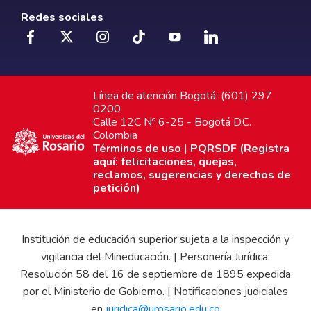
Redes sociales
Línea de atención Bogotá: (601) 297
0200
Calle 12C Nº 6-25 - Bogotá D.C.
Colombia
Términos de uso
|
PQRSDF (Registra
aquí: felicitaciones, quejas,
reclamos, sugerencias y derechos de
petición)
Institución de educación superior sujeta a la inspección y
vigilancia del Mineducación. | Personería Jurídica:
Resolución 58 del 16 de septiembre de 1895 expedida
por el Ministerio de Gobierno. | Notificaciones judiciales
en
juridica@urosario.edu.co