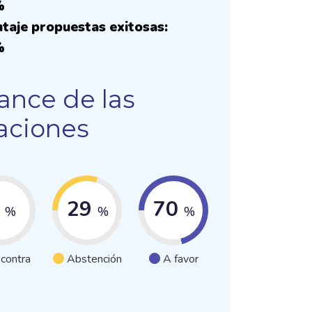
%
taje propuestas exitosas:
%
ance de las
aciones
1
29
70
%
%
%
 contra
Abstención
A favor