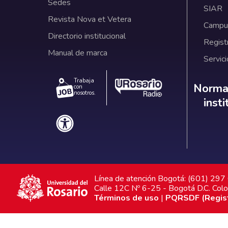
Sedes
SIAR
Revista Nova et Vetera
Campus
Directorio institucional
Regist
Manual de marca
Servici
Trabaja
Norm
Normat
con
nosotros.
inst
Línea de atención Bogotá: (601) 29
Calle 12C Nº 6-25 - Bogotá D.C. Col
Términos de uso
|
PQRSDF (Registr