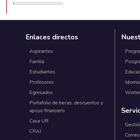
Enlaces directos
Nuest
Aspirantes
Pregr
Familia
Posgr
Estudiantes
Educac
Profesores
Idioma
Egresados
Winter
Portafolio de becas, descuentos y
Servi
apoyo financiero
Casa UR
Gestió
CRAI
Correo