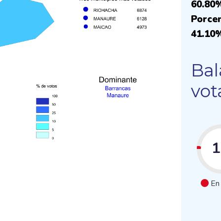
60.80
Porcen
41.10
Bal
vot
En