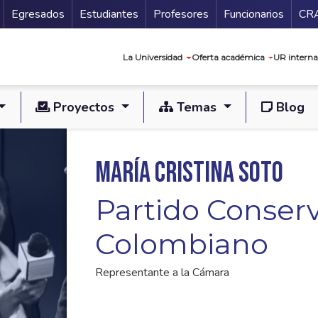
Secundario
Gu
Egresados
Estudiantes
Profesores
Funcionarios
CR
Navegación prin
La Universidad
Oferta académica
UR interna
Proyectos
Temas
Blog
María Cristina Soto
Partido Conser
Colombiano
Representante a la Cámara