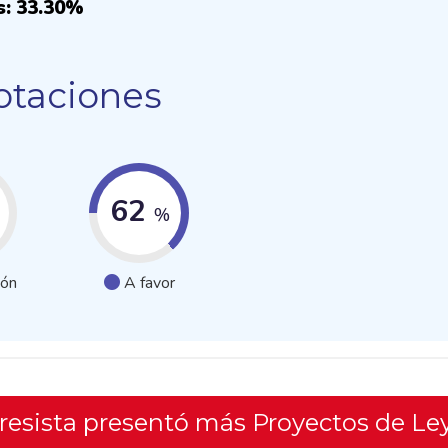
s: 33.30%
otaciones
62
%
ión
A favor
gresista presentó más Proyectos de Le