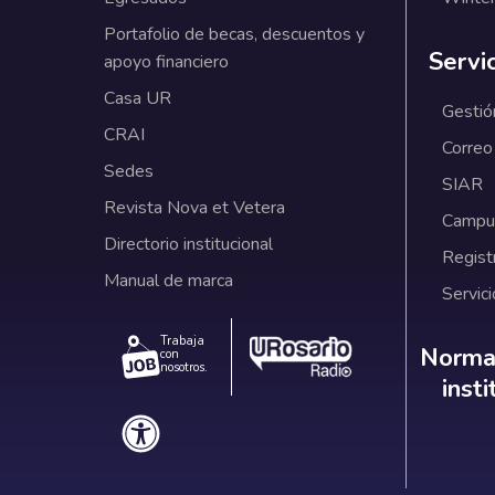
Portafolio de becas, descuentos y
Servi
apoyo financiero
Casa UR
Gestió
CRAI
Correo
Sedes
SIAR
Revista Nova et Vetera
Campus
Directorio institucional
Regist
Manual de marca
Servici
Trabaja
Norm
Normat
con
nosotros.
inst