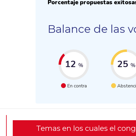
Porcentaje propuestas exitosa
Balance de las v
12
25
%
%
En contra
Abstenc
Temas en los cuales el con