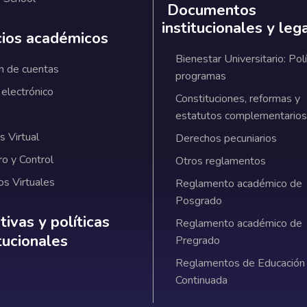
Documentos
institucionales y leg
cios académicos
Bienestar Universitario: Polí
n de cuentas
programas
 electrónico
Constituciones, reformas y
estatutos complementarios
 Virtual
Derechos pecuniarios
ro y Control
Otros reglamentos
os Virtuales
Reglamento académico de
Posgrado
ativas y políticas institucionales
ivas y políticas
Reglamento académico de
itucionales
Pregrado
Reglamentos de Educación
Continuada