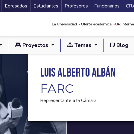
Secundario
Gu
Egresados
Estudiantes
Profesores
Funcionarios
CR
Navegación prin
La Universidad
Oferta académica
UR interna
Proyectos
Temas
Blog
Luis Alberto Albán
FARC
Representante a la Cámara