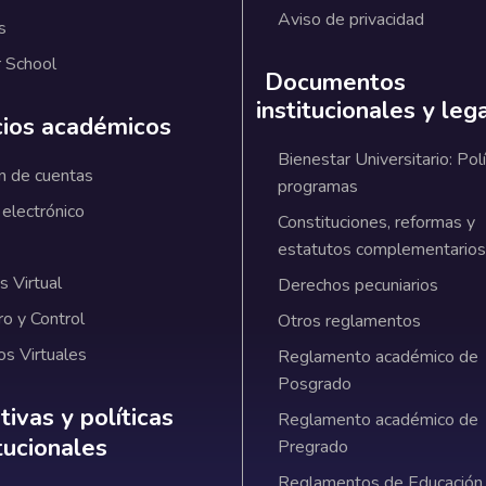
Aviso de privacidad
s
 School
Documentos
institucionales y leg
cios académicos
Bienestar Universitario: Polí
n de cuentas
programas
 electrónico
Constituciones, reformas y
estatutos complementarios
 Virtual
Derechos pecuniarios
ro y Control
Otros reglamentos
os Virtuales
Reglamento académico de
Posgrado
ativas y políticas institucionales
ivas y políticas
Reglamento académico de
itucionales
Pregrado
Reglamentos de Educación