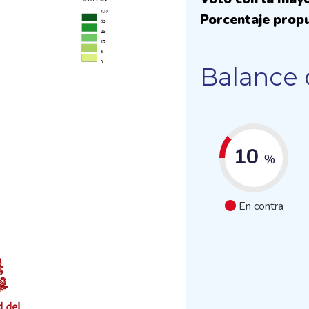
Porcentaje prop
Balance 
10
%
En contra