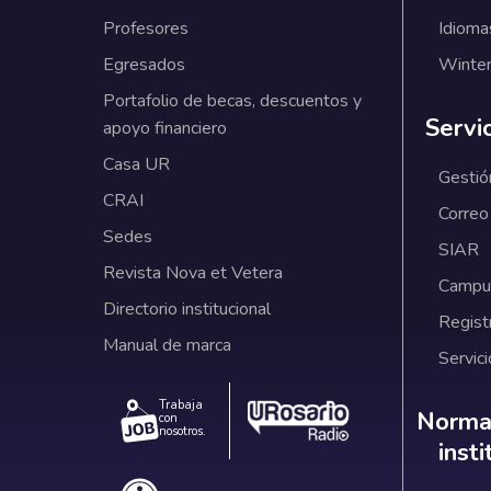
Profesores
Idioma
Egresados
Winter
Portafolio de becas, descuentos y
Servi
apoyo financiero
Casa UR
Gestió
CRAI
Correo
Sedes
SIAR
Revista Nova et Vetera
Campus
Directorio institucional
Regist
Manual de marca
Servici
Trabaja
Norm
Normat
con
nosotros.
inst