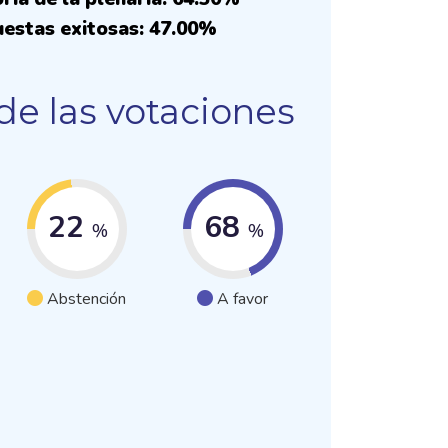
uestas exitosas: 47.00%
de las votaciones
22
68
%
%
Abstención
A favor