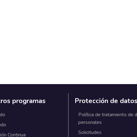
ros programas
Protección de dato
ado
Política de tratamiento de 
personales
ado
Solicitudes
ión Continua