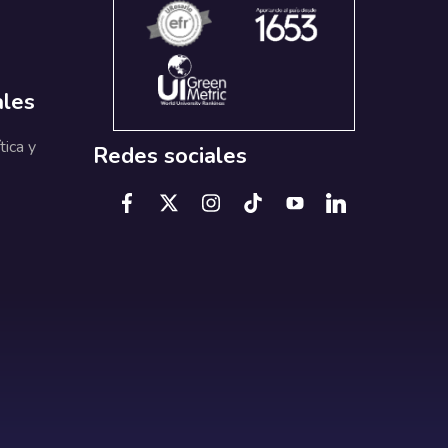
ales
tica y
Redes sociales