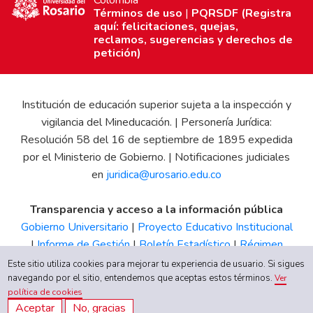
Colombia
Términos de uso
|
PQRSDF (Registra
aquí: felicitaciones, quejas,
reclamos, sugerencias y derechos de
petición)
Institución de educación superior sujeta a la inspección y
vigilancia del Mineducación. | Personería Jurídica:
Resolución 58 del 16 de septiembre de 1895 expedida
por el Ministerio de Gobierno. | Notificaciones judiciales
en
juridica@urosario.edu.co
Transparencia y acceso a la información pública
Gobierno Universitario
|
Proyecto Educativo Institucional
|
Informe de Gestión
|
Boletín Estadístico
|
Régimen
Tributario
|
Estados Financieros
|
Código de Ética
|
Canal
Este sitio utiliza cookies para mejorar tu experiencia de usuario. Si sigues
navegando por el sitio, entendemos que aceptas estos términos.
de Integridad UR
Ver
política de cookies
Aceptar
No, gracias