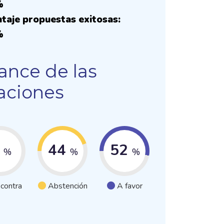
%
taje propuestas exitosas:
%
ance de las
aciones
4
44
52
%
%
%
 contra
Abstención
A favor