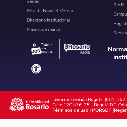
Sedes
SIAR
Revista Nova et Vetera
Campus
Directorio institucional
Regist
Manual de marca
Servici
Trabaja
Norm
Normat
con
nosotros.
inst
Línea de atención Bogotá: (601) 29
Calle 12C Nº 6-25 - Bogotá D.C. Col
Términos de uso
|
PQRSDF (Registr