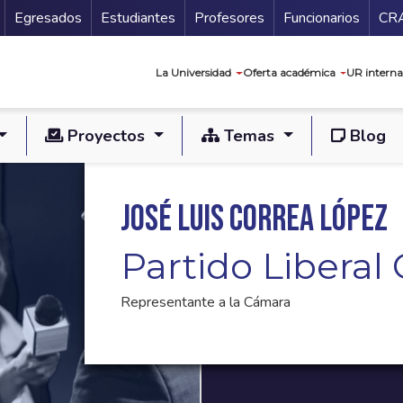
Secundario
Gu
Egresados
Estudiantes
Profesores
Funcionarios
CR
Navegación prin
La Universidad
Oferta académica
UR interna
Proyectos
Temas
Blog
José Luis Correa López
Partido Libera
Representante a la Cámara