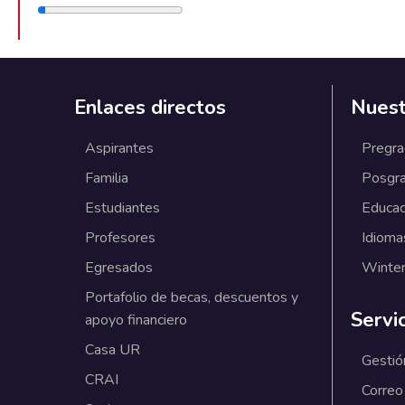
Enlaces directos
Nuest
Aspirantes
Pregr
Familia
Posgr
Estudiantes
Educac
Profesores
Idioma
Egresados
Winter
Portafolio de becas, descuentos y
Servi
apoyo financiero
Casa UR
Gestió
CRAI
Correo