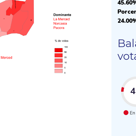
45.60
Porcen
24.00
Bal
vot
En