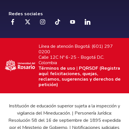
Redes sociales
Línea de atención Bogotá: (601) 297
0200
Calle 12C Nº 6-25 - Bogotá D.C.
Colombia
Términos de uso
|
PQRSDF (Registra
aquí: felicitaciones, quejas,
reclamos, sugerencias y derechos de
petición)
Institución de educación superior sujeta a la inspección y
vigilancia del Mineducación. | Personería Jurídica:
Resolución 58 del 16 de septiembre de 1895 expedida
por el Ministerio de Gobierno. | Notificaciones judiciales