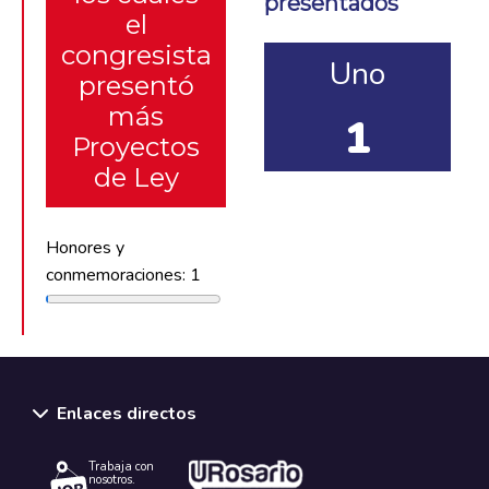
presentados
el
congresista
Uno
presentó
más
1
Proyectos
de Ley
Honores y
conmemoraciones: 1
Enlaces directos
Trabaja con
nosotros.