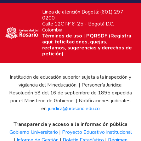
Línea de atención Bogotá: (601) 297
0200
Calle 12C Nº 6-25 - Bogotá D.C.
Colombia
Términos de uso
|
PQRSDF (Registra
aquí: felicitaciones, quejas,
reclamos, sugerencias y derechos de
petición)
Institución de educación superior sujeta a la inspección y
vigilancia del Mineducación. | Personería Jurídica:
Resolución 58 del 16 de septiembre de 1895 expedida
por el Ministerio de Gobierno. | Notificaciones judiciales
en
juridica@urosario.edu.co
Transparencia y acceso a la información pública
Gobierno Universitario
|
Proyecto Educativo Institucional
|
Informe de Gestión
|
Boletín Estadístico
|
Régimen