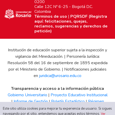
0200
Calle 12C Nº 6-25 - Bogotá D.C.
Colombia
Términos de uso
|
PQRSDF (Registra
aquí: felicitaciones, quejas,
reclamos, sugerencias y derechos de
petición)
Institución de educación superior sujeta a la inspección y
vigilancia del Mineducación. | Personería Jurídica:
Resolución 58 del 16 de septiembre de 1895 expedida
por el Ministerio de Gobierno. | Notificaciones judiciales
en
juridica@urosario.edu.co
Transparencia y acceso a la información pública
Gobierno Universitario
|
Proyecto Educativo Institucional
|
Informe de Gestión
|
Boletín Estadístico
|
Régimen
Tributario
|
Estados Financieros
|
Código de Ética
|
Canal
Este sitio utiliza cookies para mejorar tu experiencia de usuario. Si sigues
navegando por el sitio, entendemos que aceptas estos términos.
de Integridad UR
Ver