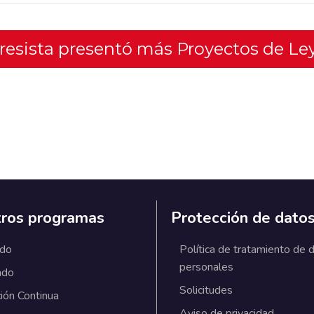
gresista presentó más Proyectos de Le
ros programas
Protección de dato
ado
Política de tratamiento de 
personales
ado
Solicitudes
ión Continua
Aviso de privacidad