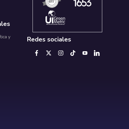
ales
tica y
Redes sociales