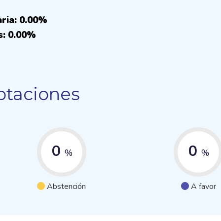
aria: 0.00%
s: 0.00%
otaciones
0
0
%
%
Abstención
A favor