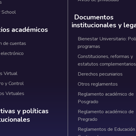
s
 School
Documentos
institucionales y leg
cios académicos
Bienestar Universitario: Polí
n de cuentas
programas
 electrónico
Constituciones, reformas y
estatutos complementarios
 Virtual
Derechos pecuniarios
ro y Control
Otros reglamentos
os Virtuales
Reglamento académico de
Posgrado
ativas y políticas institucionales
ivas y políticas
Reglamento académico de
itucionales
Pregrado
Reglamentos de Educación