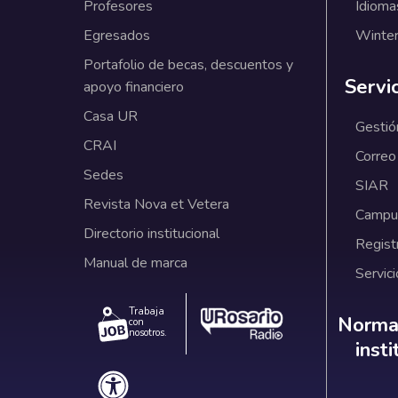
Profesores
Idioma
Egresados
Winter
Portafolio de becas, descuentos y
Servi
apoyo financiero
Casa UR
Gestió
CRAI
Correo
Sedes
SIAR
Revista Nova et Vetera
Campus
Directorio institucional
Regist
Manual de marca
Servici
Trabaja
Norm
Normat
con
nosotros.
inst