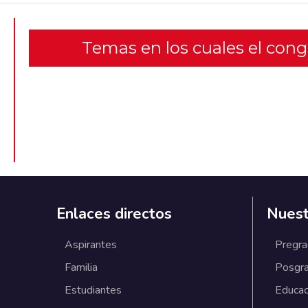
Temas en los cuales el con
Enlaces directos
Nuest
Aspirantes
Pregr
Familia
Posgr
Estudiantes
Educac