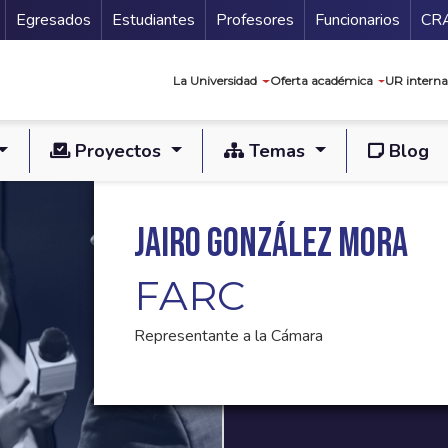
Secundario
Gu
Egresados
Estudiantes
Profesores
Funcionarios
CR
Navegación prin
La Universidad
Oferta académica
UR interna
Proyectos
Temas
Blog
Jairo González Mora
FARC
Representante a la Cámara