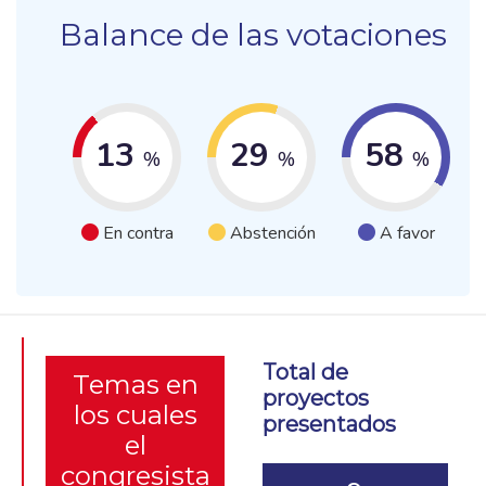
Balance de las votaciones
13
29
58
%
%
%
En contra
Abstención
A favor
Total de
Temas en
proyectos
los cuales
presentados
el
congresista