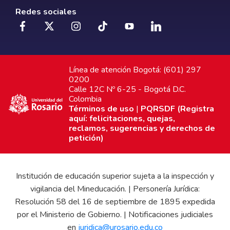
Redes sociales
Línea de atención Bogotá: (601) 297
0200
Calle 12C Nº 6-25 - Bogotá D.C.
Colombia
Términos de uso
|
PQRSDF (Registra
aquí: felicitaciones, quejas,
reclamos, sugerencias y derechos de
petición)
Institución de educación superior sujeta a la inspección y
vigilancia del Mineducación. | Personería Jurídica:
Resolución 58 del 16 de septiembre de 1895 expedida
por el Ministerio de Gobierno. | Notificaciones judiciales
en
juridica@urosario.edu.co